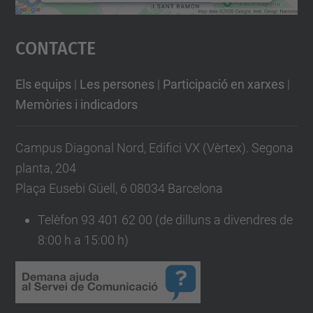
Accepta
Contacte
powered by
Usercentrics Consent
Management Platform
Els equips
|
Les persones
|
Participació en xarxes
|
Memòries i indicadors
Campus Diagonal Nord, Edifici VX (Vèrtex). Segona
planta, 204
Plaça Eusebi Güell, 6 08034 Barcelona
Telèfon 93 401 62 00 (de dilluns a divendres de
8:00 h a 15:00 h)