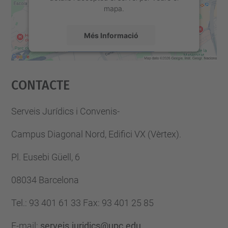
mapa.
Més Informació
Accepta
Contacte
powered by
Usercentrics Consent
Management Platform
Serveis Jurídics i Convenis-
Campus Diagonal Nord, Edifici VX (Vèrtex).
Pl. Eusebi Güell, 6
08034 Barcelona
Tel.
:
93 401 61 33
Fax
:
93 401 25 85
E-mail
:
serveis.juridics@upc.edu