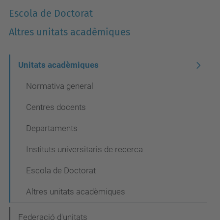
Escola de Doctorat
Altres unitats acadèmiques
N
Unitats acadèmiques
a
Normativa general
v
Centres docents
e
Departaments
g
a
Instituts universitaris de recerca
c
Escola de Doctorat
i
Altres unitats acadèmiques
ó
Federació d'unitats