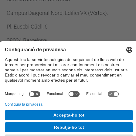
Campus Diagonal Nord, Edifici VX (Vèrtex).
Pl. Eusebi Güell, 6
08034 Barcelona
Tel.
:
93 401 61 33
Fax
:
93 401 25 85
E-mail
:
serveis.juridics@upc.edu
© UPC
Gabinet Jurí­dic.
Desenvolupat amb
Mapa del lloc
Accessibilitat