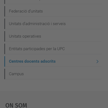
a
Federació d'unitats
v
e
Unitats d'administració i serveis
g
Unitats operatives
a
c
Entitats participades per la UPC
i
Centres docents adscrits
ó
Campus
On Som