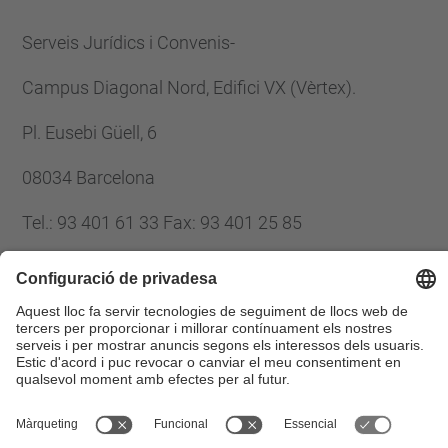
Management Platform
Serveis Jurídics i Convenis-
Campus Diagonal Nord, Edifici VX (Vèrtex).
Pl. Eusebi Güell, 6
08034 Barcelona
Tel.
:
93 401 61 33
Fax
:
93 401 25 85
E-mail
:
serveis.juridics@upc.edu
© UPC
Gabinet Jurí­dic.
Desenvolupat amb