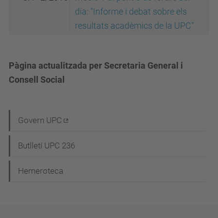
dia: "Informe i debat sobre els
resultats acadèmics de la UPC"
Pàgina actualitzada per Secretaria General i
Consell Social
N
Govern UPC
a
Butlletí UPC 236
v
e
Hemeroteca
g
a