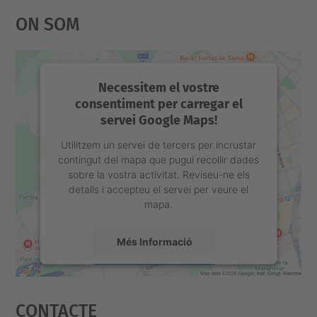
c
On Som
i
ó
Necessitem el vostre
consentiment per carregar el
servei Google Maps!
Utilitzem un servei de tercers per incrustar
contingut del mapa que pugui recollir dades
sobre la vostra activitat. Reviseu-ne els
detalls i accepteu el servei per veure el
mapa.
Més Informació
Accepta
Contacte
powered by
Usercentrics Consent