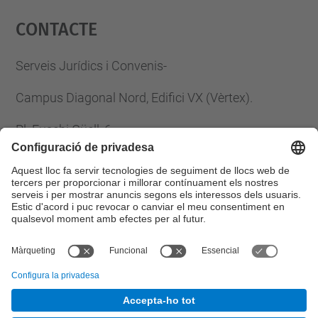
Contacte
powered by
Usercentrics Consent
Management Platform
Serveis Jurídics i Convenis-
Campus Diagonal Nord, Edifici VX (Vèrtex).
Pl. Eusebi Güell, 6
08034 Barcelona
Tel.
:
93 401 61 33
Fax
:
93 401 25 85
E-mail
:
serveis.juridics@upc.edu
© UPC
Gabinet Jurí­dic.