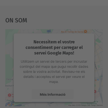
a
c
On Som
i
ó
Necessitem el vostre
consentiment per carregar el
servei Google Maps!
Utilitzem un servei de tercers per incrustar
contingut del mapa que pugui recollir dades
sobre la vostra activitat. Reviseu-ne els
detalls i accepteu el servei per veure el
mapa.
Més Informació
Accepta