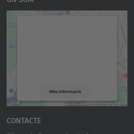
Necessitem el vostre
consentiment per carregar el
servei Google Maps!
Utilitzem un servei de tercers per incrustar
contingut del mapa que pugui recollir dades
sobre la vostra activitat. Reviseu-ne els
detalls i accepteu el servei per veure el
mapa.
Més Informació
Accepta
Contacte
powered by
Usercentrics Consent
Management Platform