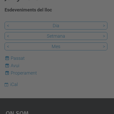
Esdeveniments del lloc
<
Dia
>
<
Setmana
>
<
Mes
>
Passat
Avui
8
Properament
iCal
On Som