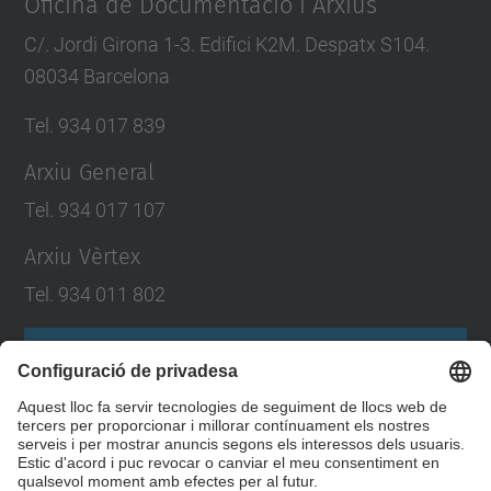
Oficina de Documentació i Arxius
C/. Jordi Girona 1-3. Edifici K2M. Despatx S104.
08034 Barcelona
Tel. 934 017 839
Arxiu General
Tel. 934 017 107
Arxiu Vèrtex
Tel. 934 011 802
Formulari de contacte
Llista Xarxes Socials