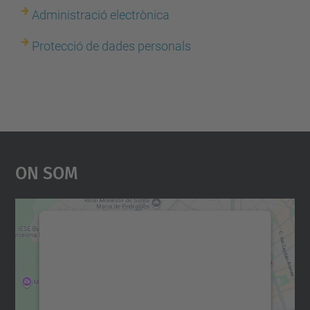
Administració electrònica
Protecció de dades personals
On Som
Necessitem el vostre
consentiment per carregar el
servei Google Maps!
Utilitzem un servei de tercers per incrustar
contingut del mapa que pugui recollir dades