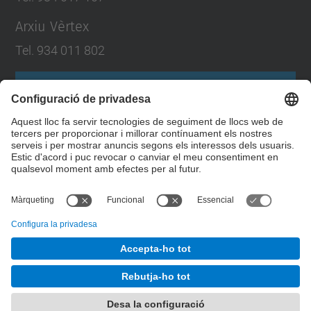
Arxiu Vèrtex
Tel. 934 011 802
Formulari de contacte
Llista Xarxes Socials
© UPC
Servei de Biblioteques, Publicacions i Arxius
Desenvolupat amb