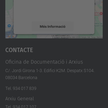
sobre la vostra activitat. Reviseu-ne els
detalls i accepteu el servei per veure el
mapa.
Més Informació
Accepta
Contacte
powered by
Usercentrics Consent
Management Platform
Oficina de Documentació i Arxius
C/. Jordi Girona 1-3. Edifici K2M. Despatx S104.
08034 Barcelona
Tel. 934 017 839
Arxiu General
Tel. 934 017 107