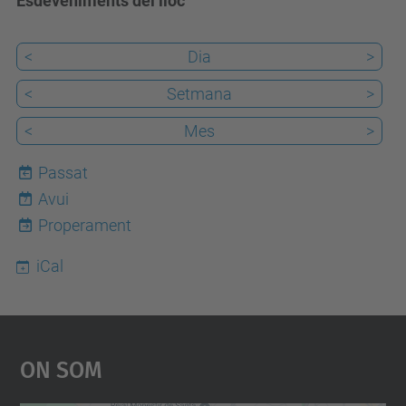
Esdeveniments del lloc
<
Dia
>
<
Setmana
>
<
Mes
>
Passat
Avui
7
Properament
iCal
On Som