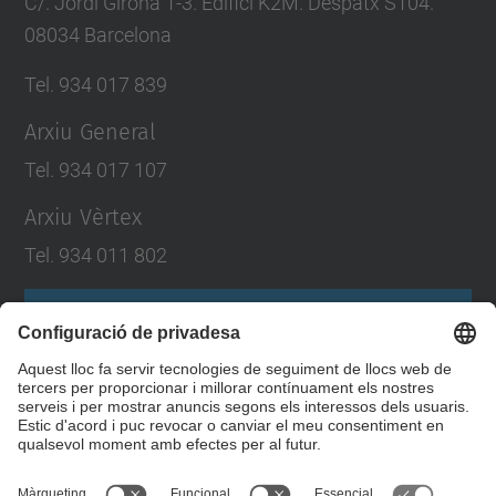
C/. Jordi Girona 1-3. Edifici K2M. Despatx S104.
08034 Barcelona
Tel. 934 017 839
Arxiu General
Tel. 934 017 107
Arxiu Vèrtex
Tel. 934 011 802
Formulari de contacte
Llista Xarxes Socials