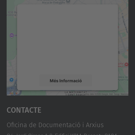
Necessitem el vostre
consentiment per carregar el
servei Google Maps!
Utilitzem un servei de tercers per incrustar
contingut del mapa que pugui recollir dades
sobre la vostra activitat. Reviseu-ne els
detalls i accepteu el servei per veure el
mapa.
Més Informació
Accepta
Contacte
powered by
Usercentrics Consent
Management Platform
Oficina de Documentació i Arxius