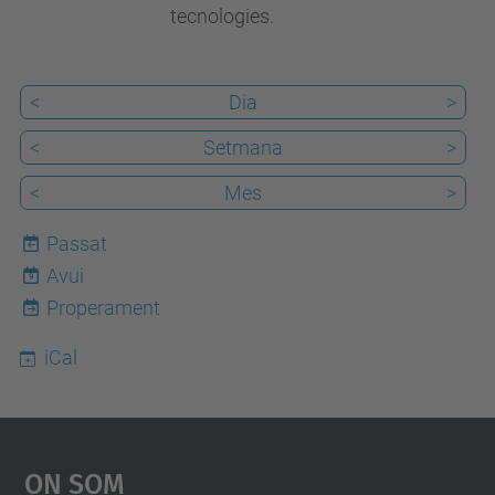
tecnologies.
<
Dia
>
<
Setmana
>
<
Mes
>
Passat
Avui
9
Properament
iCal
On Som