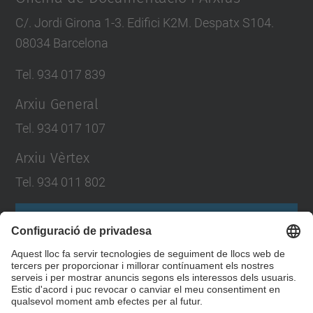
C/. Jordi Girona 1-3. Edifici K2M. Despatx S104.
08034 Barcelona
Tel. 934 017 839
Arxiu General
Tel. 934 017 107
Arxiu Vèrtex
Tel. 934 011 802
Formulari de contacte
Llista Xarxes Socials