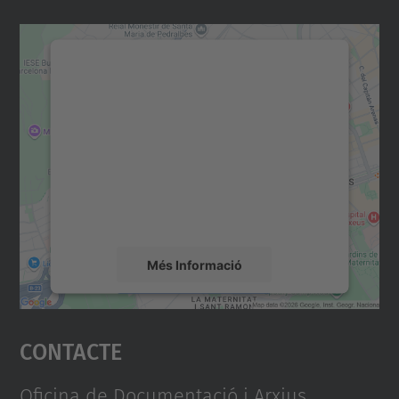
Necessitem el vostre
consentiment per carregar el
servei Google Maps!
Utilitzem un servei de tercers per incrustar
contingut del mapa que pugui recollir dades
sobre la vostra activitat. Reviseu-ne els
detalls i accepteu el servei per veure el
mapa.
Més Informació
Accepta
Contacte
powered by
Usercentrics Consent
Management Platform
Oficina de Documentació i Arxius