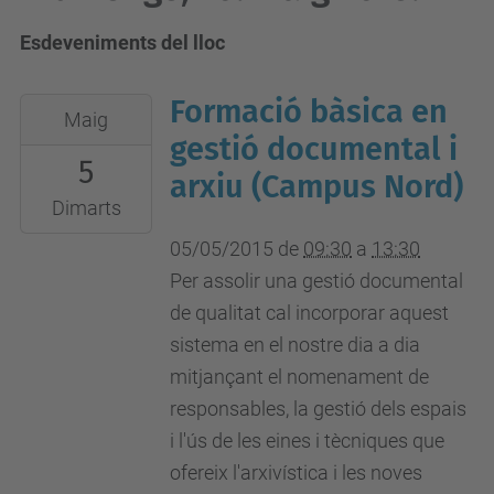
Esdeveniments del lloc
Formació bàsica en
2015-
Maig
05-
gestió documental i
5
05T09:30:00+02:00
arxiu (Campus Nord)
2015-
Dimarts
05-
05/05/2015
de
09:30
a
13:30
05T13:30:00+02:00
Per assolir una gestió documental
Barcelona
de qualitat cal incorporar aquest
(Edifici
sistema en el nostre dia a dia
Vèrtex)
mitjançant el nomenament de
responsables, la gestió dels espais
i l'ús de les eines i tècniques que
ofereix l'arxivística i les noves