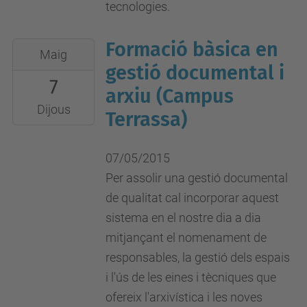
tecnologies.
Formació bàsica en
2015-
Maig
05-
gestió documental i
7
07T00:00:00+02:00
arxiu (Campus
2015-
Dijous
Terrassa)
05-
07T23:59:59+02:00
07/05/2015
Campus
Per assolir una gestió documental
Terrassa
de qualitat cal incorporar aquest
sistema en el nostre dia a dia
mitjançant el nomenament de
responsables, la gestió dels espais
i l'ús de les eines i tècniques que
ofereix l'arxivística i les noves