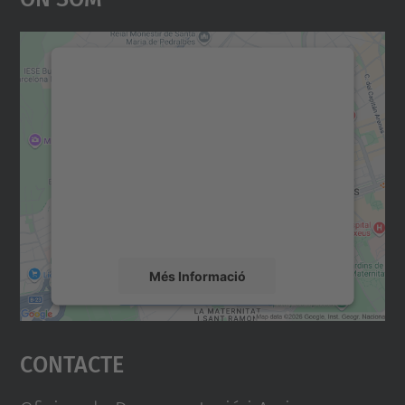
Necessitem el vostre
consentiment per carregar el
servei Google Maps!
Utilitzem un servei de tercers per incrustar
contingut del mapa que pugui recollir dades
sobre la vostra activitat. Reviseu-ne els
detalls i accepteu el servei per veure el
mapa.
Més Informació
Accepta
Contacte
powered by
Usercentrics Consent
Management Platform