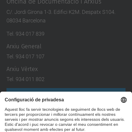
Oficina de Documentació i Arxius
C/. Jordi Girona 1-3. Edifici K2M. Despatx S104.
08034 Barcelona
Tel. 934 017 839
Arxiu General
Tel. 934 017 107
Arxiu Vèrtex
Tel. 934 011 802
Formulari de contacte
Llista Xarxes Socials