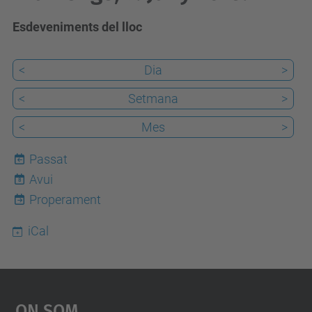
Esdeveniments del lloc
<
Dia
>
<
Setmana
>
<
Mes
>
Passat
Avui
8
Properament
iCal
On Som