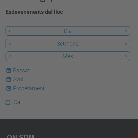
Esdeveniments del lloc
<
Dia
>
<
Setmana
>
<
Mes
>
Passat
Avui
10
Properament
iCal
On Som