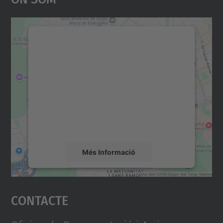
Necessitem el vostre
consentiment per carregar el
servei Google Maps!
Utilitzem un servei de tercers per incrustar
contingut del mapa que pugui recollir dades
sobre la vostra activitat. Reviseu-ne els
detalls i accepteu el servei per veure el
mapa.
Més Informació
Accepta
Contacte
powered by
Usercentrics Consent
Management Platform