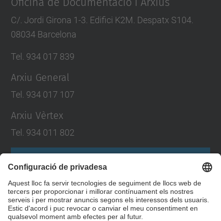
Oficina de Documentació i Arxius
C/. Jordi Girona 1-3. Edifici K2M. Despatx S104.
08034 Barcelona
Tel. 934 017 839
Arxiu General
Tel. 934 017 107
Arxiu Vèrtex
Tel. 934 011 802
Formulari de contacte
Llista Xarxes Socials