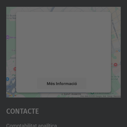
Necessitem el vostre
consentiment per carregar el
servei Google Maps!
Utilitzem un servei de tercers per incrustar
contingut del mapa que pugui recollir dades
sobre la vostra activitat. Reviseu-ne els
detalls i accepteu el servei per veure el
mapa.
Més Informació
Accepta
Contacte
powered by
Usercentrics Consent
Management Platform
Comptabilitat analítica