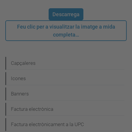
Descarrega
Feu clic per a visualitzar la imatge a mida
completa…
N
Capçaleres
a
Icones
v
e
Banners
g
Factura electrònica
a
c
Factura electrònicament a la UPC