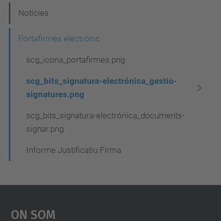
i
Notícies
ó
Portafirmes electrònic
scg_icona_portafirmes.png
scg_bits_signatura-electrónica_gestio-
signatures.png
scg_bits_signatura-electrónica_documents-
signar.png
Informe Justificatiu Firma
On Som