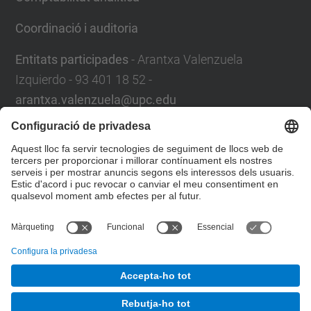
Coordinació i auditoria
Entitats participades
- Arantxa Valenzuela
Izquierdo - 93 401 18 52 -
arantxa.valenzuela@upc.edu
Servei de Control de Gestió
Plaça Eusebi Güell,6.
08034 Barcelona
Campus Nord
. Edifici VX, 1a planta
Formulari de contacte
© UPC
Servei de Control de Gestió. SCG