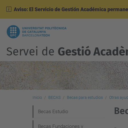
Aviso: El Servicio de Gestión Académica permane
Servei de
Gestió Acadè
Inicio
BECAS
Becas para estudios
Otras ayu
Bec
N
Becas Estudio
a
Becas Fundaciones y