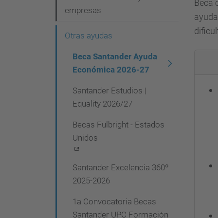
v
Beca c
empresas
ayuda 
e
dificu
g
Otras ayudas
a
Beca Santander Ayuda
c
Económica 2026-27
i
Santander Estudios |
ó
Equality 2026/27
n
Becas Fulbright - Estados
Unidos
Santander Excelencia 360º
2025-2026
1a Convocatoria Becas
Santander UPC Formación