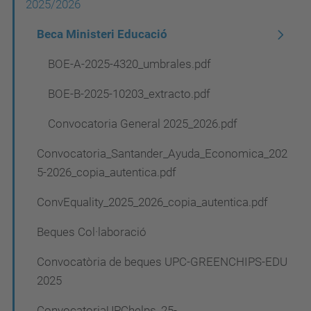
2025/2026
v
Beca Ministeri Educació
e
g
BOE-A-2025-4320_umbrales.pdf
a
BOE-B-2025-10203_extracto.pdf
c
Convocatoria General 2025_2026.pdf
i
ó
Convocatoria_Santander_Ayuda_Economica_202
5-2026_copia_autentica.pdf
n
ConvEquality_2025_2026_copia_autentica.pdf
Beques Col·laboració
Convocatòria de beques UPC-GREENCHIPS-EDU
2025
ConvocatoriaUPChelps_25-