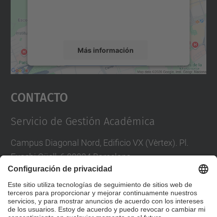
recopilar datos sobre su actividad. Le
rogamos que revise los detalles y acepte el
servicio para ver este mapa.
Más información
Aceptar
Contacto
powered by
Usercentrics Consent
Management Platform
Servicio de Gestión Académica
Campus Diagonal Nord, Edificio VX (Vèrtex). Pl.
Eusebi Güell, 6 08034 Barcelona
Tel.
:
93 405 46 46
Directorio UPC