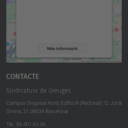
Utilitzem un servei de tercers per incrustar
contingut del mapa que pugui recollir dades
sobre la vostra activitat. Reviseu-ne els
detalls i accepteu el servei per veure el
mapa.
Més Informació
Accepta
Contacte
powered by
Usercentrics Consent
Management Platform
Sindicatura de Greuges
Campus Diagonal Nord, Edifici R (Rectorat). C. Jordi
Girona, 31 08034 Barcelona
Tel.
:
93 401 63 36