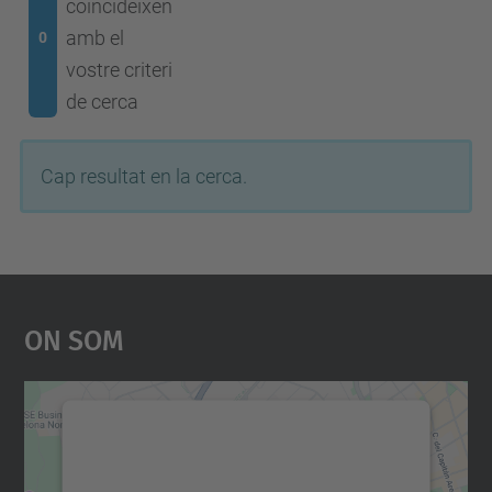
coincideixen
amb el
0
vostre criteri
de cerca
Cap resultat en la cerca.
On Som
Necessitem el vostre
consentiment per carregar el
servei Google Maps!