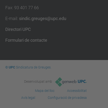
Fax
:
93 401 77 66
E-mail
:
sindic.greuges@upc.edu
Directori UPC
Formulari de contacte
© UPC
Sindicatura de Greuges.
Desenvolupat amb
Mapa del lloc
Accessibilitat
Avís legal
Configuració de privadesa