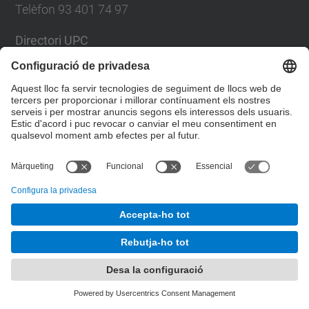
Telèfon 93 401 74 97
Directori UPC
Formulari de contacte
Llista Xarxes Socials
© UPC
Servei de Llengües i Terminologia.
Desenvolupat amb
Mapa del lloc
Accessibilitat
Avís legal
Configuració de privadesa