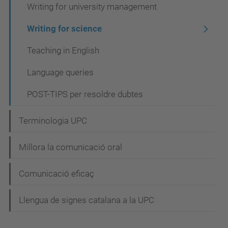
Writing for university management
e
g
Writing for science
a
Teaching in English
c
Language queries
i
ó
POST-TIPS per resoldre dubtes
Terminologia UPC
Millora la comunicació oral
Comunicació eficaç
Llengua de signes catalana a la UPC