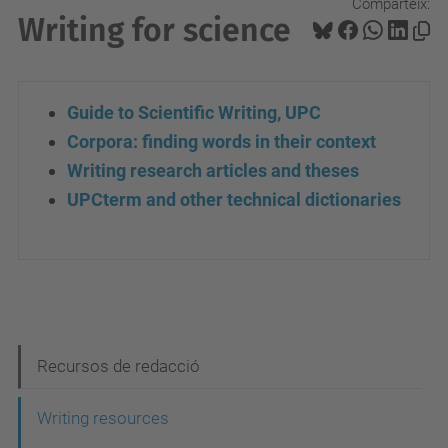
Comparteix:
Writing for science
Guide to Scientific Writing, UPC
Corpora: finding words in their context
Writing research articles and theses
UPCterm
and other technical dictionaries
N
Recursos de redacció
a
Writing resources
v