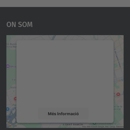
On Som
Necessitem el vostre
consentiment per carregar el
servei Google Maps!
Utilitzem un servei de tercers per incrustar
contingut del mapa que pugui recollir dades
sobre la vostra activitat. Reviseu-ne els
detalls i accepteu el servei per veure el
mapa.
Més Informació
Accepta