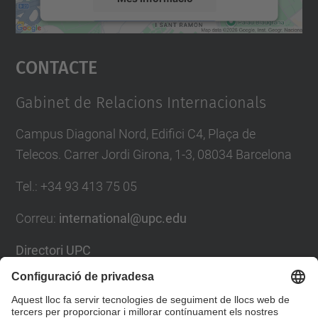
Accepta
Contacte
powered by
Usercentrics Consent
Management Platform
Gabinet de Relacions Internacionals
Campus Diagonal Nord, Edifici C4, Plaça de
Telecos. Carrer Jordi Girona, 1-3, 08034 Barcelona
Tel.
:
+34
93 413 75 05
Correu
:
international@upc.edu
Directori UPC
Formulari de contacte i bústia de suggeriments