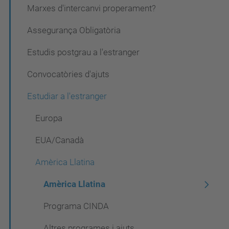
a
Marxes d'intercanvi properament?
c
Assegurança Obligatòria
i
Estudis postgrau a l'estranger
ó
Convocatòries d'ajuts
Estudiar a l'estranger
Europa
EUA/Canadà
Amèrica Llatina
Amèrica Llatina
Programa CINDA
Altres programes i ajuts