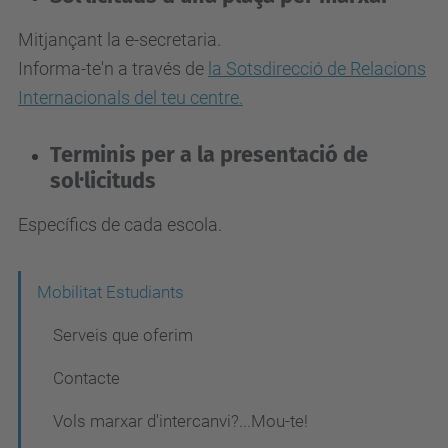
Mitjançant la e-secretaria.
Informa-te'n a través de
la Sotsdirecció de Relacions
Internacionals del teu centre.
Terminis per a la presentació de
sol·licituds
Específics de cada escola.
N
Mobilitat Estudiants
a
Serveis que oferim
v
Contacte
e
Vols marxar d'intercanvi?...Mou-te!
g