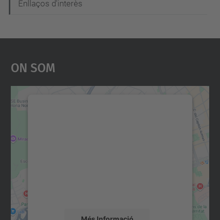
Enllaços d'interès
On Som
Necessitem el vostre
consentiment per carregar el
servei Google Maps!
Utilitzem un servei de tercers per incrustar
contingut del mapa que pugui recollir dades
sobre la vostra activitat. Reviseu-ne els
detalls i accepteu el servei per veure el
mapa.
Més Informació