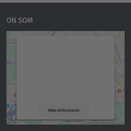
On Som
Necessitem el vostre
consentiment per carregar el
servei Google Maps!
Utilitzem un servei de tercers per incrustar
contingut del mapa que pugui recollir dades
sobre la vostra activitat. Reviseu-ne els
detalls i accepteu el servei per veure el
mapa.
Més Informació
Accepta