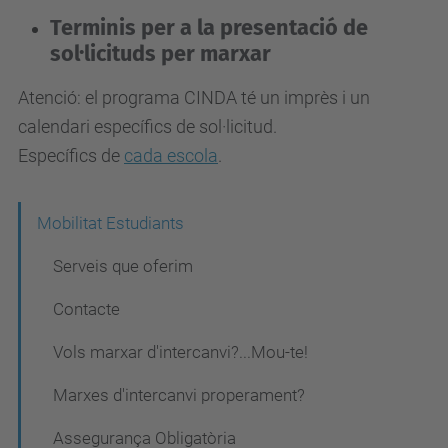
Terminis per a la presentació de
sol·licituds per marxar
Atenció: el programa CINDA té un imprès i un
calendari específics de sol·licitud.
Específics de
cada escola
.
N
Mobilitat Estudiants
a
Serveis que oferim
v
Contacte
e
Vols marxar d'intercanvi?...Mou-te!
g
a
Marxes d'intercanvi properament?
c
Assegurança Obligatòria