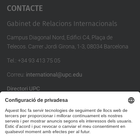
Contacte
powered by
Usercentrics Consent
Management Platform
Gabinet de Relacions Internacionals
Campus Diagonal Nord, Edifici C4, Plaça de
Telecos. Carrer Jordi Girona, 1-3, 08034 Barcelona
Tel.
:
+34
93 413 75 05
Correu
:
international@upc.edu
Directori UPC
Formulari de contacte i bústia de suggeriments
Llista Xarxes Socials