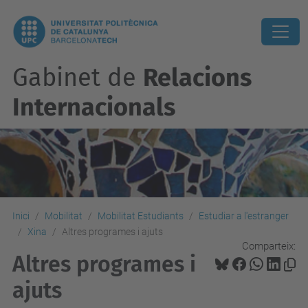
Gabinet de
Relacions
Internacionals
Inici
Mobilitat
Mobilitat Estudiants
Estudiar a l'estranger
Xina
Altres programes i ajuts
Comparteix:
Altres programes i
ajuts