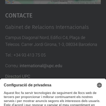
Accepta
Contacte
powered by
Usercentrics Consent
Management Platform
Gabinet de Relacions Internacionals
Campus Diagonal Nord, Edifici C4, Plaça de
Telecos. Carrer Jordi Girona, 1-3, 08034 Barcelona
Tel.
:
+34
93 413 75 05
Correu
:
international@upc.edu
Directori UPC
Formulari de contacte i bústia de suggeriments
Llista Xarxes Socials