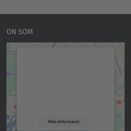
On Som
Necessitem el vostre
consentiment per carregar el
servei Google Maps!
Utilitzem un servei de tercers per incrustar
contingut del mapa que pugui recollir dades
sobre la vostra activitat. Reviseu-ne els
detalls i accepteu el servei per veure el
mapa.
Més Informació