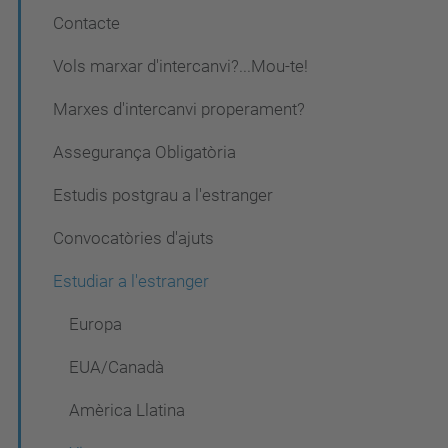
v
Contacte
e
Vols marxar d'intercanvi?...Mou-te!
g
a
Marxes d'intercanvi properament?
c
Assegurança Obligatòria
i
Estudis postgrau a l'estranger
ó
Convocatòries d'ajuts
Estudiar a l'estranger
Europa
EUA/Canadà
Amèrica Llatina