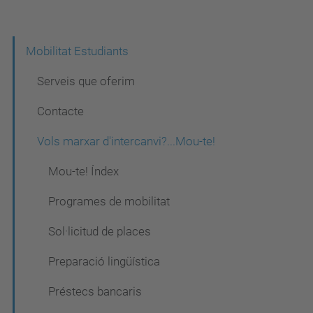
N
Mobilitat Estudiants
a
Serveis que oferim
v
Contacte
e
Vols marxar d'intercanvi?...Mou-te!
g
a
Mou-te! Índex
c
Programes de mobilitat
i
Sol·licitud de places
ó
Preparació lingüística
Préstecs bancaris