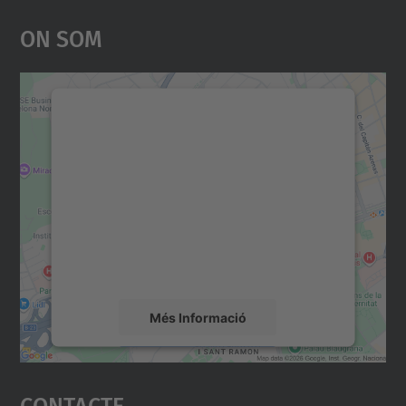
On Som
Necessitem el vostre
consentiment per carregar el
servei Google Maps!
Utilitzem un servei de tercers per incrustar
contingut del mapa que pugui recollir dades
sobre la vostra activitat. Reviseu-ne els
detalls i accepteu el servei per veure el
mapa.
Més Informació
Accepta
Contacte
powered by
Usercentrics Consent