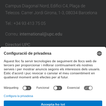
Campus Diagonal Nord, Edifici C4, Plaça de
Telecos. Carrer Jordi Girona, 1-3, 08034 Barcelona
Tel.
:
+34
93 413 75 05
Correu
:
international@upc.edu
Directori UPC
Formulari de contacte i bústia de suggeriments
Llista Xarxes Socials
© UPC
Gabinet de Relacions Internacionals