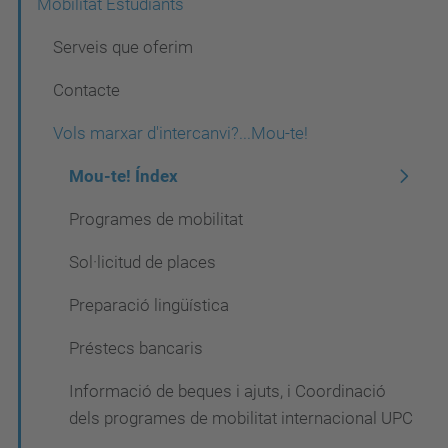
N
Mobilitat Estudiants
a
Serveis que oferim
v
Contacte
e
Vols marxar d'intercanvi?...Mou-te!
g
a
Mou-te! Índex
c
Programes de mobilitat
i
Sol·licitud de places
ó
Preparació lingüística
Préstecs bancaris
Informació de beques i ajuts, i Coordinació
dels programes de mobilitat internacional UPC