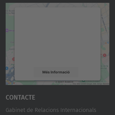
Necessitem el vostre
consentiment per carregar el
servei Google Maps!
Utilitzem un servei de tercers per incrustar
contingut del mapa que pugui recollir dades
sobre la vostra activitat. Reviseu-ne els
detalls i accepteu el servei per veure el
mapa.
Més Informació
Accepta
Contacte
powered by
Usercentrics Consent
Management Platform
Gabinet de Relacions Internacionals