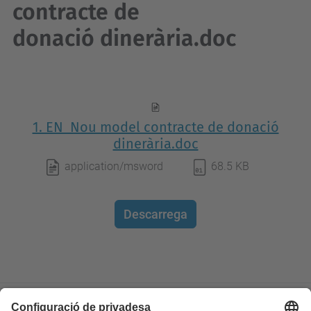
contracte de
donació dinerària.doc
1. EN_Nou model contracte de donació
dinerària.doc
application/msword
68.5 KB
Descarrega