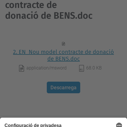
contracte de
donació de BENS.doc
2. EN_Nou model contracte de donació
de BENS.doc
application/msword
68.0 KB
Descarrega