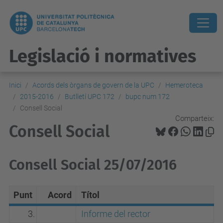
Legislació i normatives
Inici
Acords dels òrgans de govern de la UPC
Hemeroteca
2015-2016
Butlletí UPC 172
bupc num 172
Consell Social
Comparteix:
Consell Social
Consell Social 25/07/2016
Punt
Acord
Títol
3.
Informe del rector