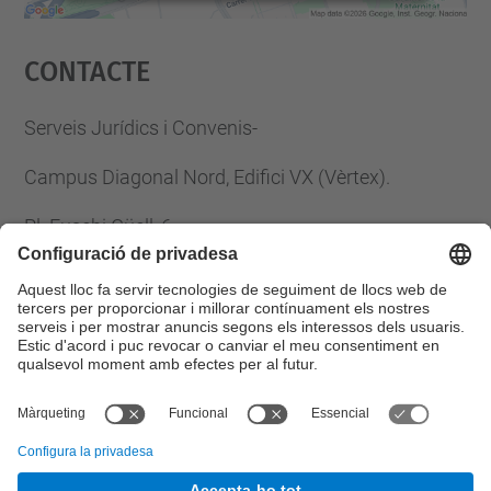
Accepta
Contacte
powered by
Usercentrics Consent
Management Platform
Serveis Jurídics i Convenis-
Campus Diagonal Nord, Edifici VX (Vèrtex).
Pl. Eusebi Güell, 6
08034 Barcelona
Tel.
:
93 401 61 33
Fax
:
93 401 25 85
E-mail
:
serveis.juridics@upc.edu