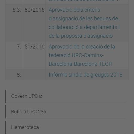
6.3.
50/2016
Aprovació dels criteris
d'assignació de les beques de
col·laboració a departaments i
de la proposta d'assignació
7.
51/2016
Aprovació de la creació de la
federació UPC-Camins-
Barcelona-Barcelona TECH
8.
Informe síndic de greuges 2015
N
Govern UPC
a
Butlletí UPC 236
v
e
Hemeroteca