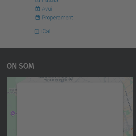
Avui
8
Properament
iCal
On Som
Necessitem el vostre consentiment
per carregar el servei Google Maps!
Utilitzem un servei de tercers per incrustar
contingut del mapa que pugui recollir dades
sobre la vostra activitat. Reviseu-ne els
detalls i accepteu el servei per veure el mapa.