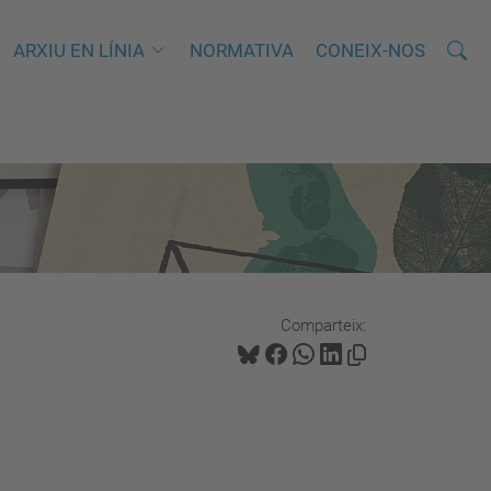
Cerca
C
ARXIU EN LÍNIA
NORMATIVA
CONEIX-NOS
e
r
c
a
a
v
a
n
Comparteix:
ç
a
d
a
…