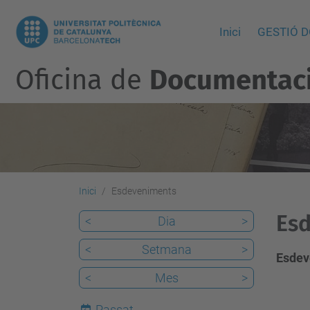
Inici
GESTIÓ 
Oficina de
Documentació
Inici
Esdeveniments
Esd
<
Dia
>
<
Setmana
>
Esdev
<
Mes
>
Passat