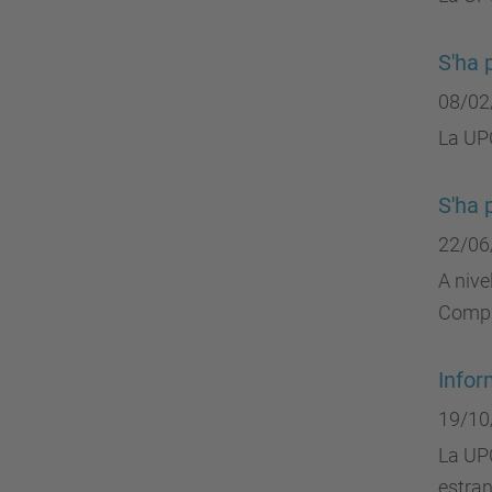
S'ha 
08/02
La UPC
S'ha 
22/06
A nive
Compro
Infor
19/10
La UP
estran