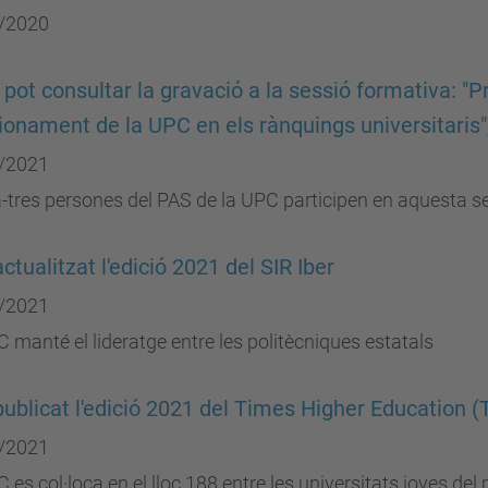
/2020
 pot consultar la gravació a la sessió formativa: "Pr
ionament de la UPC en els rànquings universitaris"
/2021
-tres persones del PAS de la UPC participen en aquesta s
actualitzat l'edició 2021 del SIR Iber
/2021
 manté el lideratge entre les politècniques estatals
publicat l'edició 2021 del Times Higher Education 
/2021
 es col·loca en el lloc 188 entre les universitats joves d