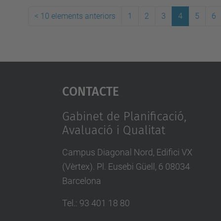
<
10 elements anteriors
1
2
3
4
5
6
Contacte
Gabinet de Planificació,
Avaluació i Qualitat
Campus Diagonal Nord, Edifici VX
(Vèrtex). Pl. Eusebi Güell, 6 08034
Barcelona
Tel.
:
93 401 18 80