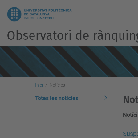
Observatori de rànquin
Inici
Notícies
Not
Totes les notícies
Notíci
Suspe