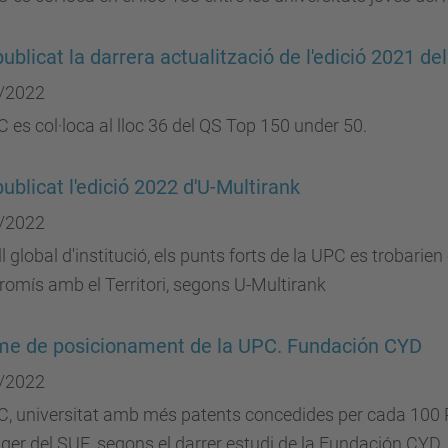
publicat la darrera actualització de l'edició 2021 d
/2022
 es col·loca al lloc 36 del QS Top 150 under 50.
publicat l'edició 2022 d'U-Multirank
/2022
ll global d'institució, els punts forts de la UPC es trobari
mís amb el Territori, segons U-Multirank
me de posicionament de la UPC. Fundación CYD
/2022
C, universitat amb més patents concedides per cada 100 
ger del SUE, segons el darrer estudi de la Fundación CYD