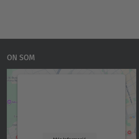
On Som
Necessitem el vostre consentiment
per carregar el servei Google Maps!
Utilitzem un servei de tercers per incrustar
contingut del mapa que pugui recollir dades
sobre la vostra activitat. Reviseu-ne els
detalls i accepteu el servei per veure el mapa.
Més Informació