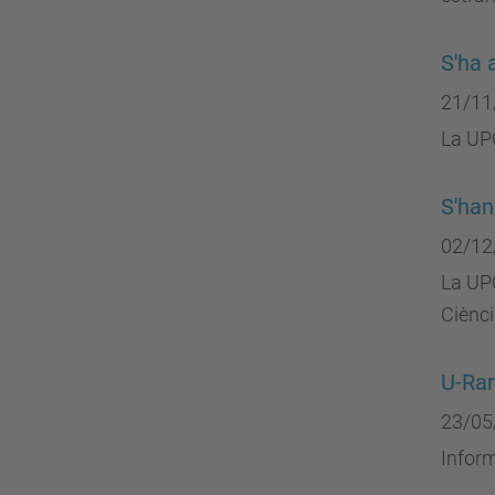
S'ha 
21/11
La UPC
S'han
02/12
La UPC
Ciènci
U-Ran
23/05
Inform