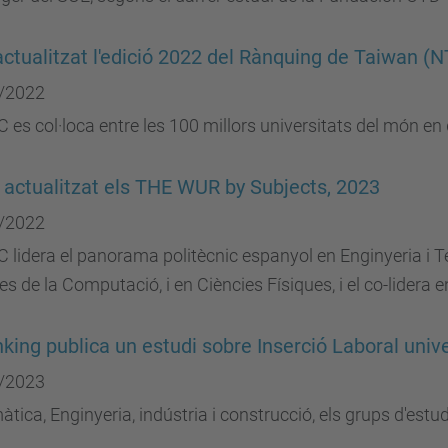
actualitzat l'edició 2022 del Rànquing de Taiwan (
/2022
 es col·loca entre les 100 millors universitats del món en 
 actualitzat els THE WUR by Subjects, 2023
/2022
 lidera el panorama politècnic espanyol en Enginyeria i T
es de la Computació, i en Ciències Físiques, i el co-lidera 
king publica un estudi sobre Inserció Laboral unive
/2023
àtica, Enginyeria, indústria i construcció, els grups d'est