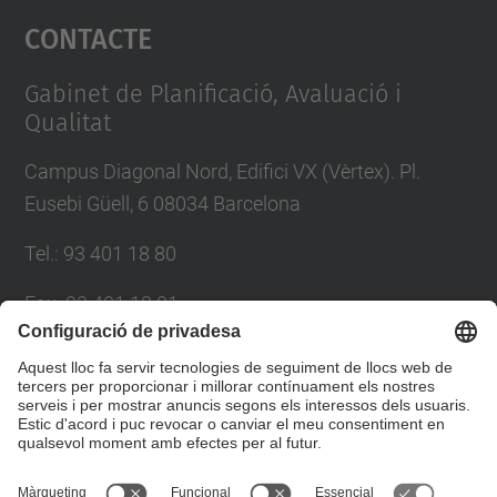
Contacte
powered by
Usercentrics Consent
Management Platform
Gabinet de Planificació, Avaluació i
Qualitat
Campus Diagonal Nord, Edifici VX (Vèrtex). Pl.
Eusebi Güell, 6 08034 Barcelona
Tel.
:
93 401 18 80
Fax
:
93 401 18 81
E-mail
:
info.gpaq@(upc.edu)
Directori UPC
Formulari de contacte