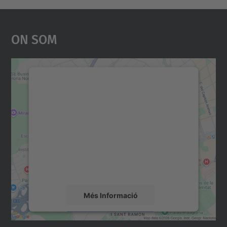
On Som
Necessitem el vostre
consentiment per carregar el
servei Google Maps!
Utilitzem un servei de tercers per incrustar
contingut del mapa que pugui recollir dades
sobre la vostra activitat. Reviseu-ne els
detalls i accepteu el servei per veure el
mapa.
Més Informació
Accepta