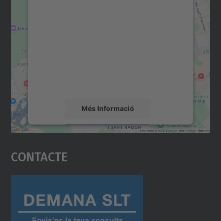
Necessitem el vostre
consentiment per carregar el
servei Google Maps!
Utilitzem un servei de tercers per incrustar
contingut del mapa que pugui recollir dades
sobre la vostra activitat. Reviseu-ne els
detalls i accepteu el servei per veure el
mapa.
Més Informació
Accepta
Contacte
powered by
Usercentrics Consent
Management Platform