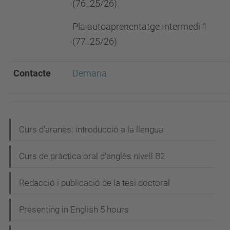
(76_25/26)
Pla autoaprenentatge Intermedi 1
(77_25/26)
Contacte
Demana
N
Curs d'aranès: introducció a la llengua
a
Curs de pràctica oral d'anglès nivell B2
v
e
Redacció i publicació de la tesi doctoral
g
Presenting in English 5 hours
a