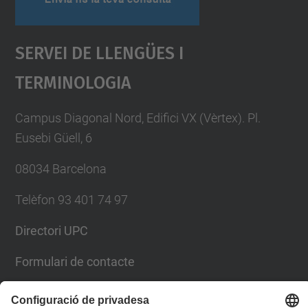
Servei De Llengües I
Terminologia
Campus Diagonal Nord, Edifici VX (Vèrtex). Pl.
Eusebi Güell, 6
08034 Barcelona
Telèfon 93 401 74 97
Directori UPC
Formulari de contacte
Llista Xarxes Socials