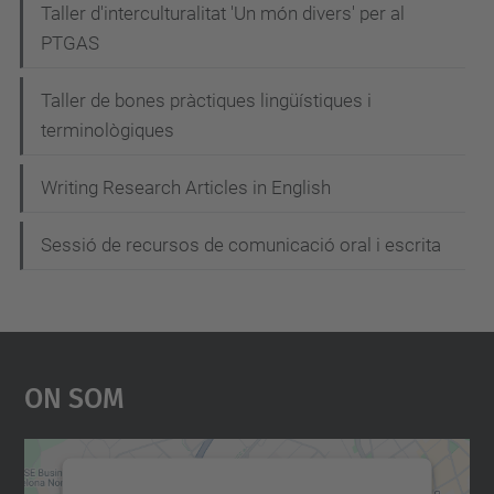
c
Taller d'interculturalitat 'Un món divers' per al
i
PTGAS
ó
Taller de bones pràctiques lingüístiques i
terminològiques
Writing Research Articles in English
Sessió de recursos de comunicació oral i escrita
On Som