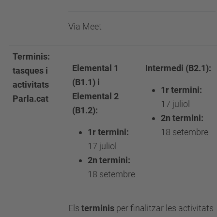
Via Meet
Terminis:
Elemental 1
Intermedi (B2.1):
tasques i
(B1.1) i
activitats
1r termini:
Elemental 2
Parla.cat
17 juliol
(B1.2):
2n termini:
1r termini:
18 setembre
17 juliol
2n termini:
18 setembre
Els
terminis
per finalitzar les activitats