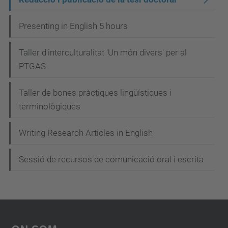
g
Presenting in English 5 hours
a
c
Taller d'interculturalitat 'Un món divers' per al
i
PTGAS
ó
Taller de bones pràctiques lingüístiques i
terminològiques
Writing Research Articles in English
Sessió de recursos de comunicació oral i escrita