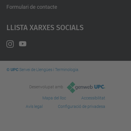
Formulari de contacte
Llista Xarxes Socials
© UPC
Servei de Llengües i Terminologia.
Desenvolupat amb
Mapa del lloc
Accessibilitat
Avís legal
Configuració de privadesa