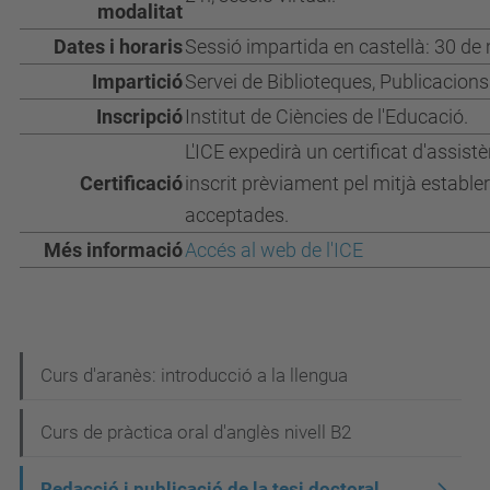
modalitat
Dates i horaris
Sessió impartida en castellà: 30 de 
Impartició
Servei de Biblioteques, Publicacions 
Inscripció
Institut de Ciències de l'Educació.
L'ICE expedirà un certificat d'assis
Certificació
inscrit prèviament pel mitjà estable
acceptades.
Més informació
Accés al web de l'ICE
N
Curs d'aranès: introducció a la llengua
a
Curs de pràctica oral d'anglès nivell B2
v
e
Redacció i publicació de la tesi doctoral