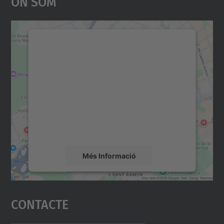
On Som
Necessitem el vostre
consentiment per carregar el
servei Google Maps!
Utilitzem un servei de tercers per incrustar
contingut del mapa que pugui recollir dades
sobre la vostra activitat. Reviseu-ne els
detalls i accepteu el servei per veure el
mapa.
Més Informació
Accepta
Contacte
powered by
Usercentrics Consent
Management Platform