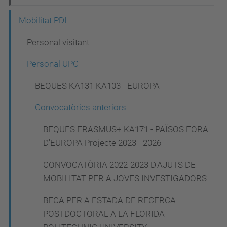
a
Mobilitat PDI
v
Personal visitant
e
g
Personal UPC
a
BEQUES KA131 KA103 - EUROPA
c
Convocatòries anteriors
i
ó
BEQUES ERASMUS+ KA171 - PAÏSOS FORA
D'EUROPA Projecte 2023 - 2026
CONVOCATÒRIA 2022-2023 D'AJUTS DE
MOBILITAT PER A JOVES INVESTIGADORS
BECA PER A ESTADA DE RECERCA
POSTDOCTORAL A LA FLORIDA