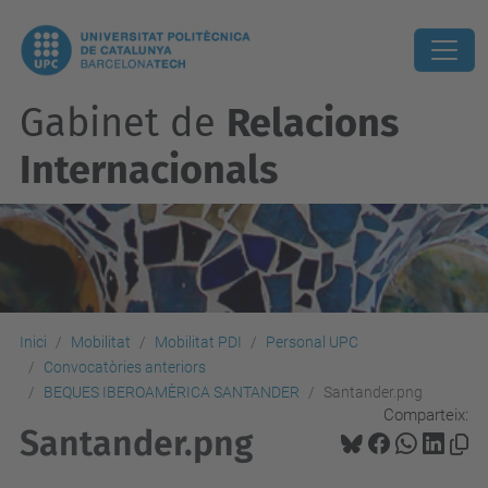
Gabinet de
Relacions
Internacionals
Inici
Mobilitat
Mobilitat PDI
Personal UPC
Convocatòries anteriors
BEQUES IBEROAMÈRICA SANTANDER
Santander.png
Comparteix:
Santander.png