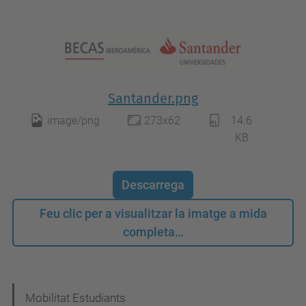
Santander.png
image/png
273x62
14.6
KB
Descarrega
Feu clic per a visualitzar la imatge a mida
completa…
N
Mobilitat Estudiants