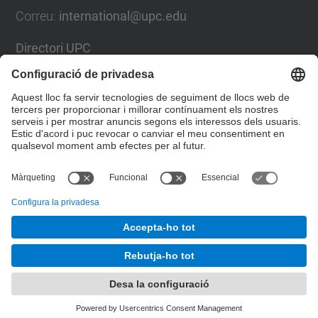
Correu
:
international@upc.edu
Directori UPC
Formulari de contacte i bústia de suggeriments
Llista Xarxes Socials
© UPC
Gabinet de Relacions Internacionals
Desenvolupat amb
Mapa del lloc
Accessibilitat