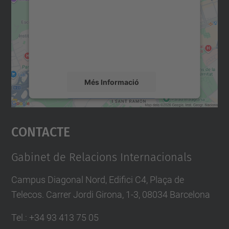
Utilitzem un servei de tercers per incrustar
contingut del mapa que pugui recollir dades
sobre la vostra activitat. Reviseu-ne els
detalls i accepteu el servei per veure el
mapa.
Més Informació
Accepta
Contacte
powered by
Usercentrics Consent
Management Platform
Gabinet de Relacions Internacionals
Campus Diagonal Nord, Edifici C4, Plaça de
Telecos. Carrer Jordi Girona, 1-3, 08034 Barcelona
Tel.
:
+34
93 413 75 05