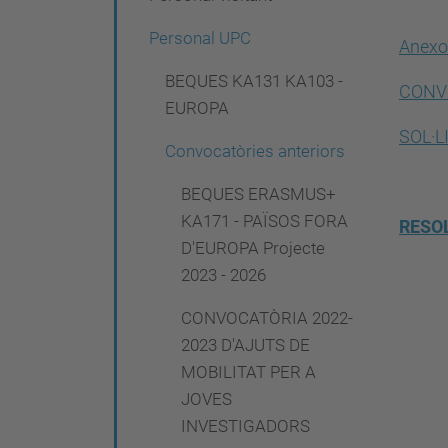
e
g
Personal UPC
Anexo
a
BEQUES KA131 KA103 -
CONV
c
EUROPA
i
SOL·L
Convocatòries anteriors
ó
BEQUES ERASMUS+
KA171 - PAÏSOS FORA
RESOL
D'EUROPA Projecte
2023 - 2026
CONVOCATÒRIA 2022-
2023 D'AJUTS DE
MOBILITAT PER A
JOVES
INVESTIGADORS