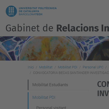
Gabinet de
Relacions I
Inici
Mobilitat
Mobilitat PDI
Personal UPC
CONVOCATORIA BECAS SANTANDER INVESTIGAC
CO
N
Mobilitat Estudiants
INV
a
Mobilitat PDI
v
Personal visitant