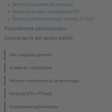
Normativa general de personal
Personal docent i investigador, PDI
Personal d'Administració i Serveis, PTGAS
Procediment administratiu
Contractació del sector públic
N
Marc legislatiu general
a
Acadèmic i estudiantat
v
e
Recerca i transferència de tecnologia
g
Personal (PDI i PTGAS)
a
c
Procediment administratiu