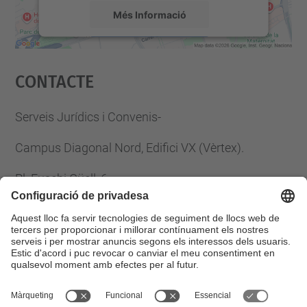
Més Informació
Accepta
Contacte
powered by
Usercentrics Consent
Management Platform
Serveis Jurídics i Convenis-
Campus Diagonal Nord, Edifici VX (Vèrtex).
Pl. Eusebi Güell, 6
08034 Barcelona
Tel.
:
93 401 61 33
Fax
:
93 401 25 85
E-mail
:
serveis.juridics@upc.edu