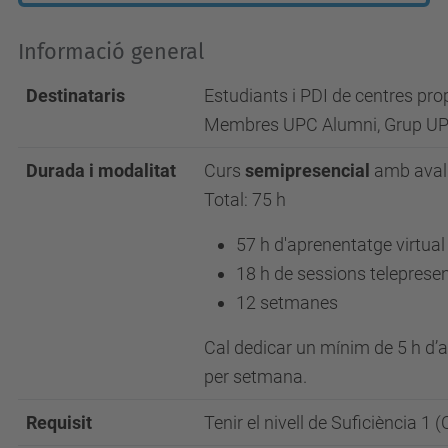
Informació general
Destinataris
Estudiants i PDI de centres pro
Membres UPC Alumni, Grup UPC, 
Durada i modalitat
Curs
semipresencial
amb aval
Total: 75 h
57 h d'aprenentatge virtual
18 h de sessions teleprese
12 setmanes
Cal dedicar un mínim de 5 h d’a
per setmana.
Requisit
Tenir el nivell de Suficiència 1