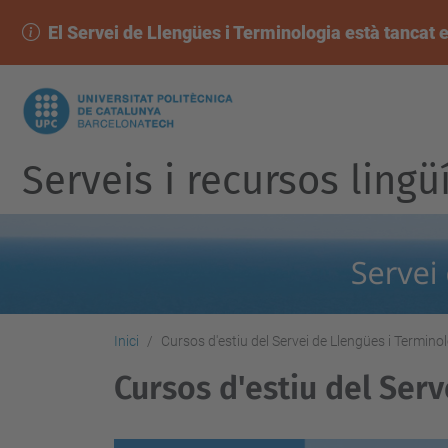
El Servei de Llengües i Terminologia està tancat e
Serveis i recursos lingü
Inici
Cursos d'estiu del Servei de Llengües i Termino
Cursos d'estiu del Ser