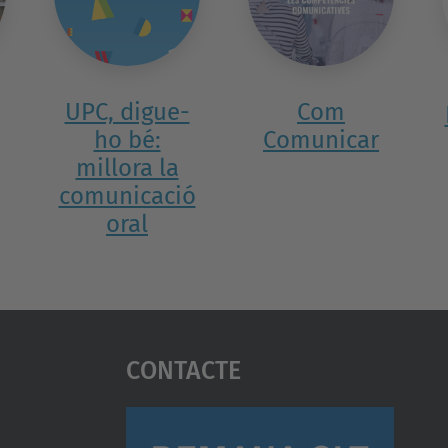
UPC, digue-
Com
ho bé:
Comunicar
millora la
comunicació
oral
Contacte