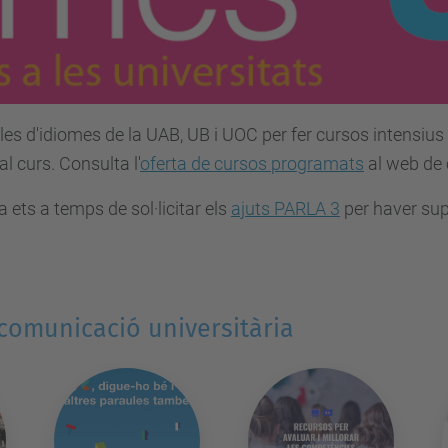
es d'idiomes de la UAB, UB i UOC per fer cursos intensius d
l curs. Consulta l'
oferta de cursos programats
al web de 
 ets a temps de sol·licitar els
ajuts PARLA 3
per haver supe
 comunicació universitària