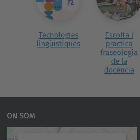
Tecnologies
Escolta i
lingüístiques
practica
fraseologia
de la
docència
On Som