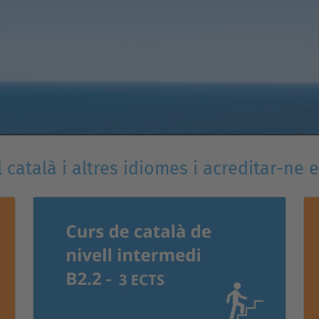
l català i altres idiomes i acreditar-ne e