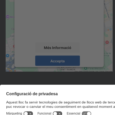
Necessitem el vostre consentiment
per carregar el servei Google Maps!
Utilitzem un servei de tercers per incrustar
contingut del mapa que pugui recollir dades
sobre la vostra activitat. Reviseu-ne els
detalls i accepteu el servei per veure el mapa.
Més Informació
Accepta
powered by
Usercentrics Consent
Management Platform