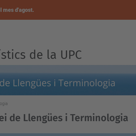
l mes d'agost.
ístics de la UPC
logia
vei de Llengües i Terminologia