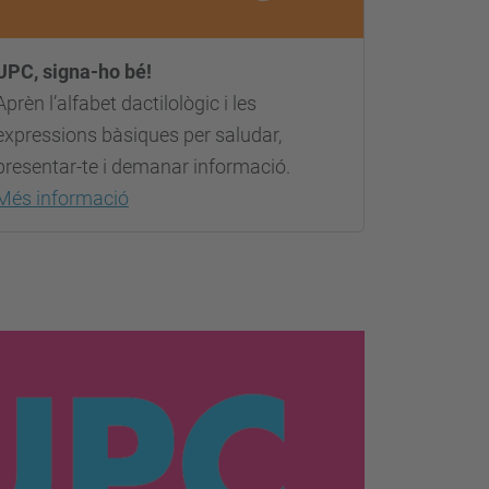
UPC, signa-ho bé!
Aprèn
l’alfabet dactilològic i les
expressions bàsiques per saludar,
presentar-te i demanar informació.
Més informació