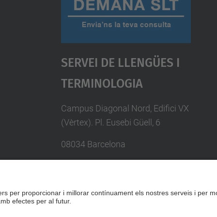
Servei De Llengües I
Terminologia
Campus Diagonal Nord, Edifici VX
(Vèrtex). Pl. Eusebi Güell, 6
08034 Barcelona
Telèfon 93 401 74 97
Directori UPC
Formulari de contacte