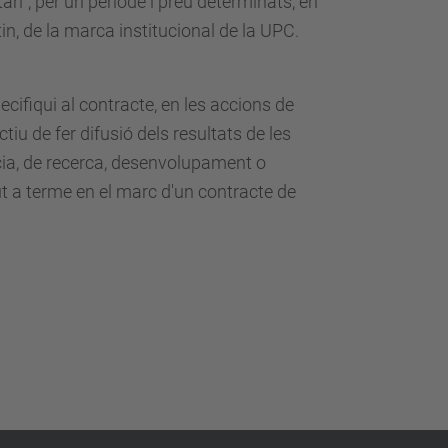
tari", per un període i preu determinats, en
tin, de la marca institucional de la UPC.
ecifiqui al contracte, en les accions de
iu de fer difusió dels resultats de les
ència, de recerca, desenvolupament o
t a terme en el marc d'un contracte de