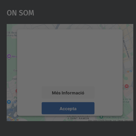
On Som
Necessitem el vostre consentiment
per carregar el servei Google Maps!
Utilitzem un servei de tercers per incrustar
contingut del mapa que pugui recollir dades
sobre la vostra activitat. Reviseu-ne els
detalls i accepteu el servei per veure el mapa.
Més Informació
Accepta
powered by
Usercentrics Consent
Management Platform