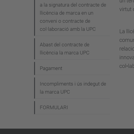
un ter
i
a la signatura del contracte de
virtut
llicència de marca en un
ó
conveni o contracte de
col·laboració amb la UPC
La lli
comuni
Abast del contracte de
relaci
llicència la marca UPC
innova
col•la
Pagament
Incompliments i ús indegut de
la marca UPC
FORMULARI