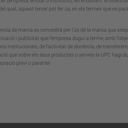
cer (empresa, entitat o institució), en endavant "el llicencia
 del qual, aquest tercer pot fer ús, en els termes que es pac
cència de marca es concedirà per l'ús de la marca que s'esp
cació i publicitat que l'empresa dugui a terme, amb l'object
ons institucionals, de l'activitat de docència, de transfer
ció que sobre els seus productes o serveis la UPC hagi du
boració previ o paral·lel.