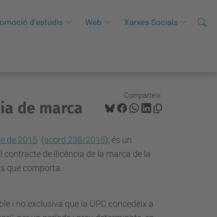
Cerca
C
omoció d'estudis
Web
Xarxes Socials
e
r
c
a
a
Comparteix:
cia de marca
v
a
n
e de 2015
(
acord 238/2015
), és un
ç
 contracte de llicència de la marca de la
a
ons que comporta.
d
a
ible i no exclusiva que la UPC concedeix a
…