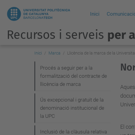
Inici
Comunicació
Recursos i serveis
per 
Inici
Marca
Llicència de la marca de la Universit
Nor
N
Procés a seguir per a la
formalització del contracte de
a
llicència de marca
v
Aquest
docume
e
Ús excepcional i gratuït de la
Univer
g
denominació institucional de
la UPC
a
El con
c
Inclusió de la clàusula relativa