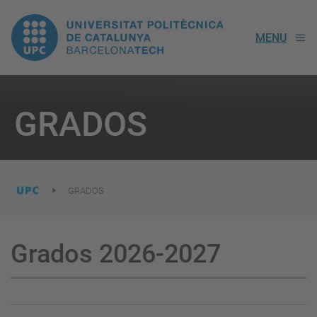
UPC.
MENU
Universitat
Politècnica
You
are
GRADOS
here:
de
Catalunya
GRADOS
Grados 2026-2027