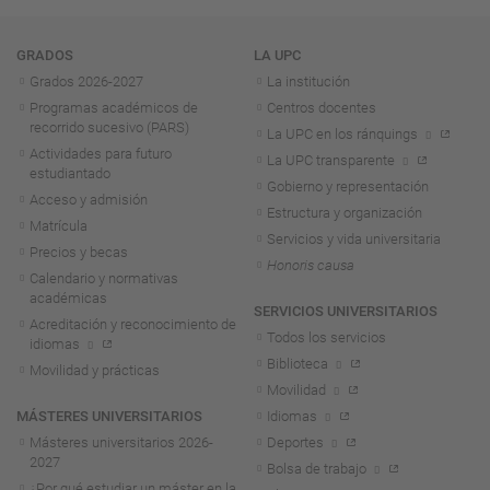
Navegación
GRADOS
LA UPC
Grados 2026-2027
La institución
Programas académicos de
Centros docentes
recorrido sucesivo (PARS)
La UPC en los ránquings
Actividades para futuro
La UPC transparente
estudiantado
Gobierno y representación
Acceso y admisión
Estructura y organización
Matrícula
Servicios y vida universitaria
Precios y becas
Honoris causa
Calendario y normativas
académicas
SERVICIOS UNIVERSITARIOS
Acreditación y reconocimiento de
Todos los servicios
idiomas
Biblioteca
Movilidad y prácticas
Movilidad
MÁSTERES UNIVERSITARIOS
Idiomas
Másteres universitarios 2026-
Deportes
2027
Bolsa de trabajo
¿Por qué estudiar un máster en la