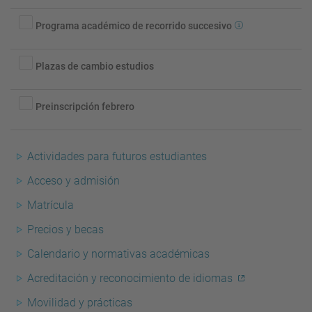
titulación
Programa
Programa académico de recorrido succesivo
académico
de
Plazas
Plazas de cambio estudios
recorrido
de
succesivo
cambio
Preinscripción
Preinscripción febrero
estudios
febrero
Actividades para futuros estudiantes
Acceso y admisión
Matrícula
Precios y becas
Calendario y normativas académicas
Acreditación y reconocimiento de idiomas
Movilidad y prácticas