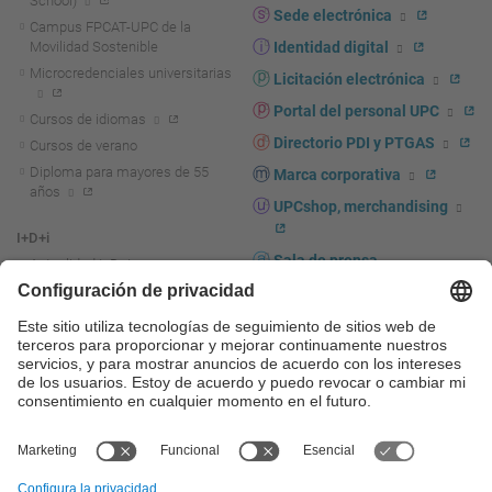
School)
Sede electrónica
Campus FPCAT-UPC de la
Movilidad Sostenible
Identidad digital
Microcredenciales universitarias
Licitación electrónica
Portal del personal UPC
Cursos de idiomas
Directorio PDI y PTGAS
Cursos de verano
Diploma para mayores de 55
Marca corporativa
años
UPCshop, merchandising
I+D+i
Sala de prensa
Actualidad I+D+I
La investigación en la UPC
Fomento y apoyo a la
investigación
La transferencia, el
emprendimiento y la innovación
en la UPC
Fomento y apoyo a la
transferencia, el emprendimiento
y la innovación