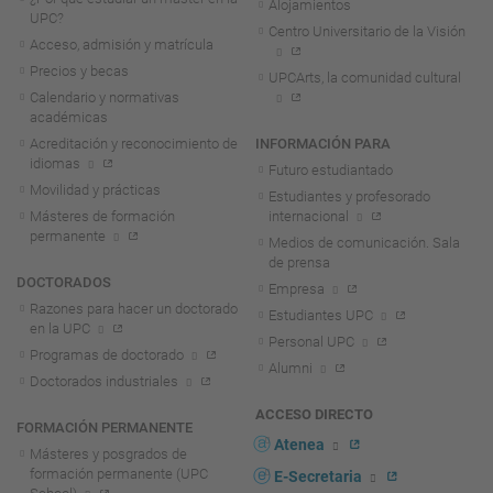
Alojamientos
UPC?
Centro Universitario de la Visión
Acceso, admisión y matrícula
Precios y becas
UPCArts, la comunidad cultural
Calendario y normativas
académicas
Acreditación y reconocimiento de
INFORMACIÓN PARA
idiomas
Futuro estudiantado
Movilidad y prácticas
Estudiantes y profesorado
Másteres de formación
internacional
permanente
Medios de comunicación. Sala
de prensa
DOCTORADOS
Empresa
Razones para hacer un doctorado
Estudiantes UPC
en la UPC
Personal UPC
Programas de doctorado
Alumni
Doctorados industriales
ACCESO DIRECTO
FORMACIÓN PERMANENTE
Atenea
Másteres y posgrados de
formación permanente (UPC
E-Secretaria