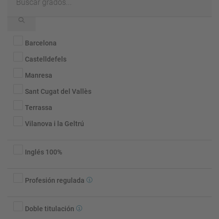
grados...
Localidad
Barcelona
Castelldefels
Manresa
Sant Cugat del Vallès
Terrassa
Vilanova i la Geltrú
Idioma
Inglés 100%
Profesión
Profesión regulada
regulada
Doble
Doble titulación