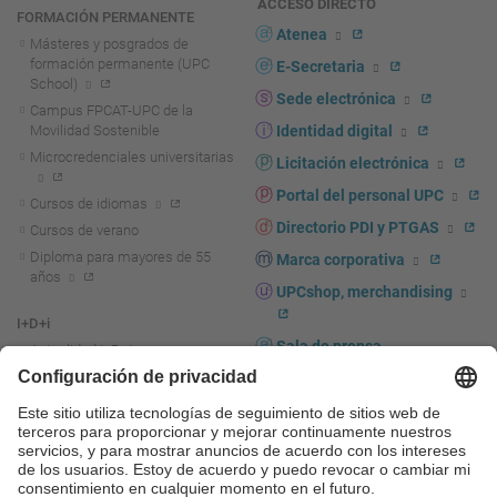
ACCESO DIRECTO
FORMACIÓN PERMANENTE
Atenea
Másteres y posgrados de
formación permanente (UPC
E-Secretaria
School)
Sede electrónica
Campus FPCAT-UPC de la
Movilidad Sostenible
Identidad digital
Microcredenciales universitarias
Licitación electrónica
Portal del personal UPC
Cursos de idiomas
Directorio PDI y PTGAS
Cursos de verano
Diploma para mayores de 55
Marca corporativa
años
UPCshop, merchandising
I+D+i
Sala de prensa
Actualidad I+D+I
La investigación en la UPC
Fomento y apoyo a la
investigación
La transferencia, el
emprendimiento y la innovación
en la UPC