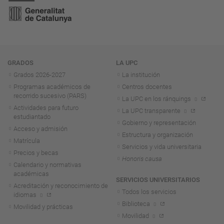
Navegación
GRADOS
LA UPC
Grados 2026-2027
La institución
Programas académicos de
Centros docentes
recorrido sucesivo (PARS)
La UPC en los ránquings
Actividades para futuro
La UPC transparente
estudiantado
Gobierno y representación
Acceso y admisión
Estructura y organización
Matrícula
Servicios y vida universitaria
Precios y becas
Honoris causa
Calendario y normativas
académicas
SERVICIOS UNIVERSITARIOS
Acreditación y reconocimiento de
Todos los servicios
idiomas
Biblioteca
Movilidad y prácticas
Movilidad