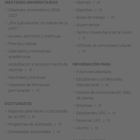
MÁSTERES UNIVERSITARIOS
Idiomas
Másteres universitarios 2026-
Deportes
2027
Bolsa de trabajo
¿Por qué estudiar un máster en la
Alojamientos
UPC?
Centro Universitario de la Visión
Acceso, admisión y matrícula
Precios y becas
UPCArts, la comunidad cultural
Calendario y normativas
académicas
Acreditación y reconocimiento de
INFORMACIÓN PARA
idiomas
Futuro estudiantado
Movilidad y prácticas
Estudiantes y profesorado
Másteres de formación
internacional
permanente
Medios de comunicación. Sala
de prensa
DOCTORADOS
Empresa
Razones para hacer un doctorado
Estudiantes UPC
en la UPC
Personal UPC
Programas de doctorado
Alumni
Doctorados industriales