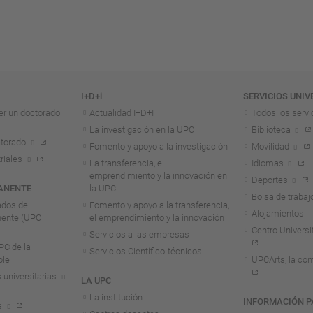
I+D+i
SERVICIOS UNIV
er un doctorado
Actualidad I+D+I
Todos los servi
La investigación en la UPC
Biblioteca
torado
Fomento y apoyo a la investigación
Movilidad
riales
La transferencia, el
Idiomas
emprendimiento y la innovación en
Deportes
ANENTE
la UPC
Bolsa de trabaj
ados de
Fomento y apoyo a la transferencia,
Alojamientos
nente (UPC
el emprendimiento y la innovación
Centro Universit
Servicios a las empresas
C de la
Servicios Científico-técnicos
ble
UPCArts, la com
 universitarias
LA UPC
La institución
INFORMACIÓN P
s