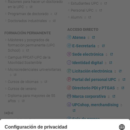
Razones para hacer un doctorado
Estudiantes UPC
en la UPC
Personal UPC
Programas de doctorado
Alumni
Doctorados industriales
ACCESO DIRECTO
FORMACIÓN PERMANENTE
Atenea
Másteres y posgrados de
formación permanente (UPC
E-Secretaria
School)
Sede electrónica
Campus FPCAT-UPC de la
Movilidad Sostenible
Identidad digital
Microcredenciales universitarias
Licitación electrónica
Portal del personal UPC
Cursos de idiomas
Directorio PDI y PTGAS
Cursos de verano
Diploma para mayores de 55
Marca corporativa
años
UPCshop, merchandising
I+D+i
Sala de prensa
Actualidad I+D+I
La investigación en la UPC