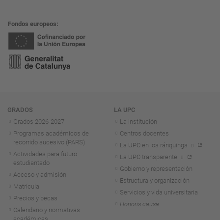
Fondos europeos
Navegación
GRADOS
LA UPC
Grados 2026-2027
La institución
Programas académicos de
Centros docentes
recorrido sucesivo (PARS)
La UPC en los ránquings
Actividades para futuro
La UPC transparente
estudiantado
Gobierno y representación
Acceso y admisión
Estructura y organización
Matrícula
Servicios y vida universitaria
Precios y becas
Honoris causa
Calendario y normativas
académicas