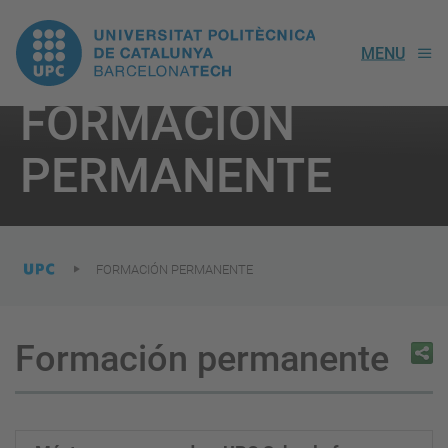
UPC.
MENU
Universitat
FORMACIÓN
Politècnica
You
are
PERMANENTE
here:
de
Catalunya
FORMACIÓN PERMANENTE
Formación permanente