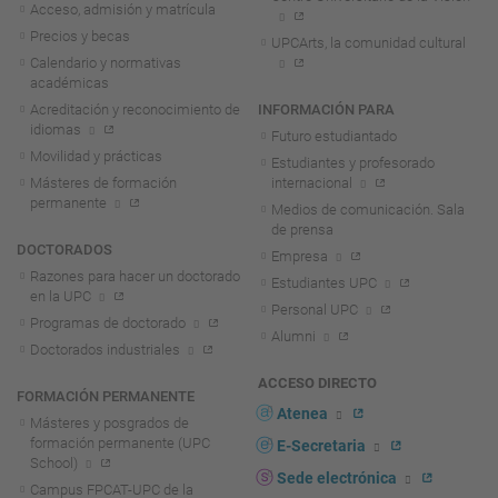
Acceso, admisión y matrícula
Precios y becas
UPCArts, la comunidad cultural
Calendario y normativas
académicas
Acreditación y reconocimiento de
INFORMACIÓN PARA
idiomas
Futuro estudiantado
Movilidad y prácticas
Estudiantes y profesorado
Másteres de formación
internacional
permanente
Medios de comunicación. Sala
de prensa
DOCTORADOS
Empresa
Razones para hacer un doctorado
Estudiantes UPC
en la UPC
Personal UPC
Programas de doctorado
Alumni
Doctorados industriales
ACCESO DIRECTO
FORMACIÓN PERMANENTE
Atenea
Másteres y posgrados de
formación permanente (UPC
E-Secretaria
School)
Sede electrónica
Campus FPCAT-UPC de la