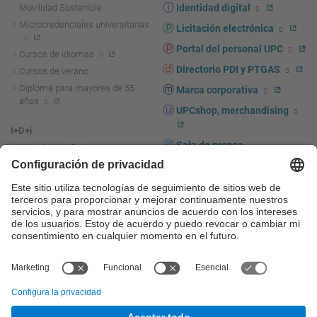
Movilidad Sostenible
Identidad digital
Microcredenciales universitarias
Licitación electrónica
Portal del personal UPC
Cursos de idiomas
Directorio PDI y PTGAS
Cursos de verano
Diploma para mayores de 55
Marca corporativa
años
UPCshop, merchandising
I+D+i
Sala de prensa
Actualidad I+D+I
La investigación en la UPC
Fomento y apoyo a la
investigación
La transferencia, el
emprendimiento y la innovación
en la UPC
Fomento y apoyo a la
transferencia, el emprendimiento
y la innovación
Servicios a las empresas
Servicios Científico-técnicos