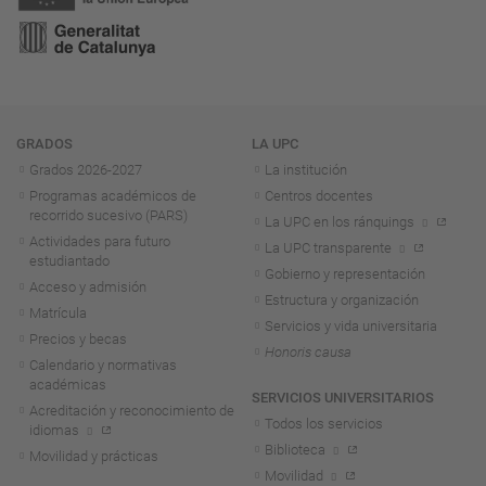
Navegación
GRADOS
LA UPC
Grados 2026-2027
La institución
Programas académicos de
Centros docentes
recorrido sucesivo (PARS)
La UPC en los ránquings
Actividades para futuro
La UPC transparente
estudiantado
Gobierno y representación
Acceso y admisión
Estructura y organización
Matrícula
Servicios y vida universitaria
Precios y becas
Honoris causa
Calendario y normativas
académicas
SERVICIOS UNIVERSITARIOS
Acreditación y reconocimiento de
Todos los servicios
idiomas
Biblioteca
Movilidad y prácticas
Movilidad