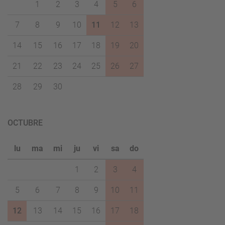
1
2
3
4
5
6
7
8
9
10
11
12
13
14
15
16
17
18
19
20
21
22
23
24
25
26
27
28
29
30
OCTUBRE
lu
ma
mi
ju
vi
sa
do
1
2
3
4
5
6
7
8
9
10
11
12
13
14
15
16
17
18