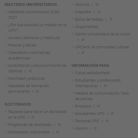
MÁSTERES UNIVERSITARIOS
Idiomas
Másteres universitarios 2026-
Deportes
2027
Bolsa de trabajo
¿Por qué estudiar un máster en la
Alojamientos
UPC?
Centro Universitario de la Visión
Acceso, admisión y matrícula
Precios y becas
UPCArts, la comunidad cultural
Calendario y normativas
académicas
Acreditación y reconocimiento de
INFORMACIÓN PARA
idiomas
Futuro estudiantado
Movilidad y prácticas
Estudiantes y profesorado
Másteres de formación
internacional
permanente
Medios de comunicación. Sala
de prensa
DOCTORADOS
Empresa
Razones para hacer un doctorado
Estudiantes UPC
en la UPC
Personal UPC
Programas de doctorado
Alumni
Doctorados industriales