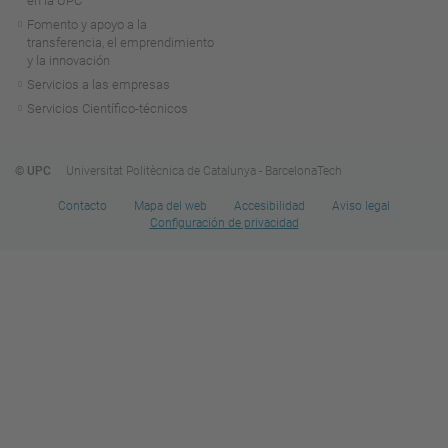
en la UPC
Fomento y apoyo a la
transferencia, el emprendimiento
y la innovación
Servicios a las empresas
Servicios Científico-técnicos
© UPC
Universitat Politècnica de Catalunya - BarcelonaTech
Contacto
Mapa del web
Accesibilidad
Aviso legal
Configuración de privacidad