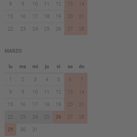
8
9
10
11
12
13
14
15
16
17
18
19
20
21
22
23
24
25
26
27
28
MARZO
lu
ma
mi
ju
vi
sa
do
1
2
3
4
5
6
7
8
9
10
11
12
13
14
15
16
17
18
19
20
21
22
23
24
25
26
27
28
29
30
31