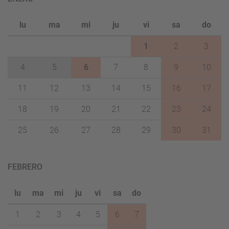
lu
ma
mi
ju
vi
sa
do
1
2
3
4
5
6
7
8
9
10
11
12
13
14
15
16
17
18
19
20
21
22
23
24
25
26
27
28
29
30
31
FEBRERO
lu
ma
mi
ju
vi
sa
do
1
2
3
4
5
6
7