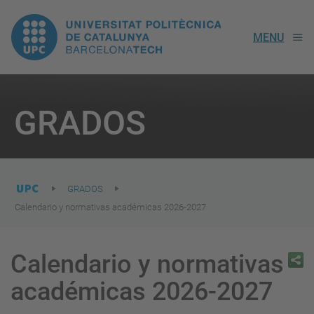
UPC.
MENU
Universitat
Politècnica
You
are
GRADOS
here:
de
Catalunya
GRADOS
Calendario y normativas académicas 2026-2027
Calendario y normativas
académicas 2026-2027