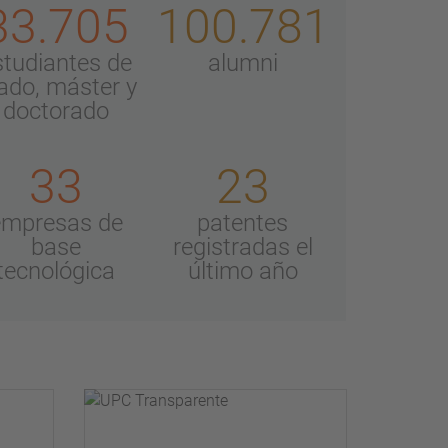
33.705
100.781
studiantes de
alumni
ado, máster y
doctorado
33
23
empresas de
patentes
base
registradas el
tecnológica
último año