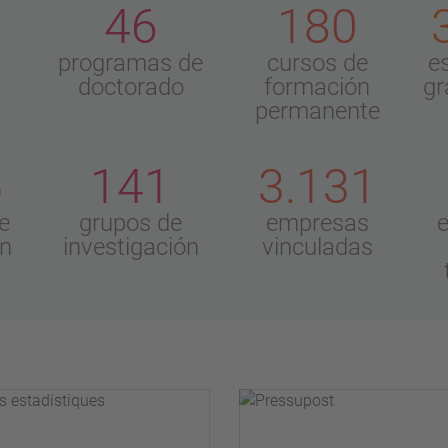
46
180
programas de
cursos de
e
doctorado
formación
gr
permanente
5
141
3.131
e
grupos de
empresas
ón
investigación
vinculadas