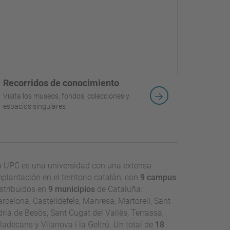
Recorridos de conocimiento
Visita los museos, fondos, colecciones y
espacios singulares
a UPC es una universidad con una extensa
plantación en el territorio catalán, con
9 campus
istribuidos en
9 municipios
de Cataluña:
rcelona, Castelldefels, Manresa, Martorell, Sant
rià de Besòs, Sant Cugat del Vallès, Terrassa,
ladecans y Vilanova i la Geltrú. Un total de
18