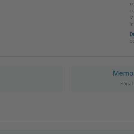
c
c
l
in
D
c
Memori
Portal