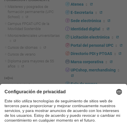
Atenea
Másteres y posgrados de
formación permanente (UPC
E-Secretaria
School)
Sede electrónica
Campus FPCAT-UPC de la
Movilidad Sostenible
Identidad digital
Microcredenciales universitarias
Licitación electrónica
Portal del personal UPC
Cursos de idiomas
Directorio PDI y PTGAS
Cursos de verano
Diploma para mayores de 55
Marca corporativa
años
UPCshop, merchandising
I+D+i
Sala de prensa
Actualidad I+D+I
La investigación en la UPC
Fomento y apoyo a la
investigación
La transferencia, el
emprendimiento y la innovación
en la UPC