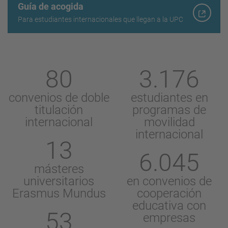
Guía de acogida
Para estudiantes internacionales que llegan a la UPC
80
3.176
convenios de doble
estudiantes en
titulación
programas de
internacional
movilidad
internacional
13
6.045
másteres
universitarios
en convenios de
Erasmus Mundus
cooperación
educativa con
53
empresas