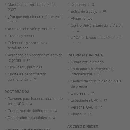
Másteres universitarios 2026-
Deportes
2027
Bolsa de trabajo
¿Por qué estudiar un máster en la
Alojamientos
UPC?
Centro Universitario de la Visión
Acceso, admisión y matrícula
Precios y becas
UPCArts, la comunidad cultural
Calendario y normativas
académicas
Acreditación y reconocimiento de
INFORMACIÓN PARA
idiomas
Futuro estudiantado
Movilidad y prácticas
Estudiantes y profesorado
Másteres de formación
internacional
permanente
Medios de comunicación. Sala
de prensa
DOCTORADOS
Empresa
Razones para hacer un doctorado
Estudiantes UPC
en la UPC
Personal UPC
Programas de doctorado
Alumni
Doctorados industriales
ACCESO DIRECTO
FORMACIÓN PERMANENTE