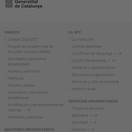
Navegación
GRADOS
LA UPC
Grados 2026-2027
La institución
Programas académicos de
Centros docentes
recorrido sucesivo (PARS)
La UPC en los ránquings
Actividades para futuro
La UPC transparente
estudiantado
Gobierno y representación
Acceso y admisión
Estructura y organización
Matrícula
Servicios y vida universitaria
Precios y becas
Honoris causa
Calendario y normativas
académicas
SERVICIOS UNIVERSITARIOS
Acreditación y reconocimiento de
Todos los servicios
idiomas
Biblioteca
Movilidad y prácticas
Movilidad
MÁSTERES UNIVERSITARIOS
Idiomas