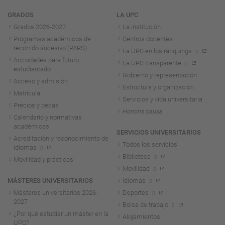
Navegación
GRADOS
LA UPC
Grados 2026-2027
La institución
Programas académicos de
Centros docentes
recorrido sucesivo (PARS)
La UPC en los ránquings
Actividades para futuro
La UPC transparente
estudiantado
Gobierno y representación
Acceso y admisión
Estructura y organización
Matrícula
Servicios y vida universitaria
Precios y becas
Honoris causa
Calendario y normativas
académicas
SERVICIOS UNIVERSITARIOS
Acreditación y reconocimiento de
Todos los servicios
idiomas
Biblioteca
Movilidad y prácticas
Movilidad
MÁSTERES UNIVERSITARIOS
Idiomas
Másteres universitarios 2026-
Deportes
2027
Bolsa de trabajo
¿Por qué estudiar un máster en la
Alojamientos
UPC?