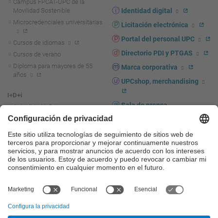
Campus FPCAT-UPC de la
Movilidad Sostenible
Identidad digital
Microcredenciales universitarias
Licitación electrónica
Portal del personal UPC
Cursos de idiomas
Directorio PDI y PTGAS
Cursos de verano
Diploma para mayores de 55
Marca corporativa
años
UPCshop, merchandising
I+D+i
Sala de prensa
Actualidad I+D+I
La investigación en la UPC
Fomento y apoyo a la
investigación
La transferencia, el
emprendimiento y la innovación
en la UPC
Fomento y apoyo a la
transferencia, el emprendimiento
y la innovación
Servicios a las empresas