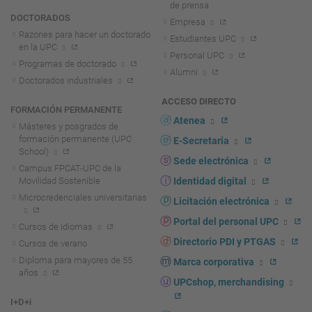
de prensa
DOCTORADOS
Empresa
Razones para hacer un doctorado
Estudiantes UPC
en la UPC
Personal UPC
Programas de doctorado
Alumni
Doctorados industriales
ACCESO DIRECTO
FORMACIÓN PERMANENTE
Atenea
Másteres y posgrados de
formación permanente (UPC
E-Secretaria
School)
Sede electrónica
Campus FPCAT-UPC de la
Movilidad Sostenible
Identidad digital
Microcredenciales universitarias
Licitación electrónica
Portal del personal UPC
Cursos de idiomas
Directorio PDI y PTGAS
Cursos de verano
Diploma para mayores de 55
Marca corporativa
años
UPCshop, merchandising
I+D+i