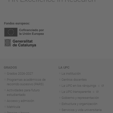
Fondos europeos
Navegación
GRADOS
LA UPC
Grados 2026-2027
La institución
Programas académicos de
Centros docentes
recorrido sucesivo (PARS)
La UPC en los ránquings
Actividades para futuro
La UPC transparente
estudiantado
Gobierno y representación
Acceso y admisión
Estructura y organización
Matrícula
Servicios y vida universitaria
Precios y becas