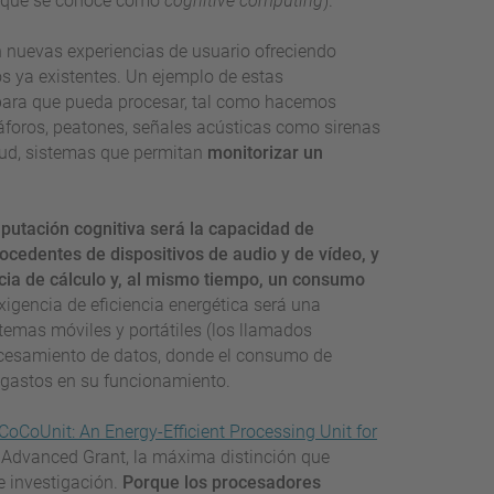
 que se conoce como
cognitive computing
).
 nuevas experiencias de usuario ofreciendo
os ya existentes. Un ejemplo de estas
ara que pueda procesar, tal como hacemos
foros, peatones, señales acústicas como sirenas
alud, sistemas que permitan
monitorizar un
mputación cognitiva será la capacidad de
cedentes de dispositivos de audio y de vídeo, y
ncia de cálculo y, al mismo tiempo, un consumo
xigencia de eficiencia energética será una
stemas móviles y portátiles (los llamados
rocesamiento de datos, donde el consumo de
s gastos en su funcionamiento.
'CoCoUnit: An Energy-Efficient Processing Unit for
 Advanced Grant, la máxima distinción que
e investigación.
Porque los procesadores