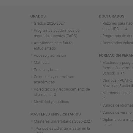
Navegación
GRADOS
DOCTORADOS
Grados 2026-2027
Razones para hac
en la UPC
Programas académicos de
recorrido sucesivo (PARS)
Programas de doc
Actividades para futuro
Doctorados indust
estudiantado
Acceso y admisión
FORMACIÓN PERM
Matrícula
Másteres y posgr
formación perma
Precios y becas
School)
Calendario y normativas
Campus FPCAT-UP
académicas
Movilidad Sosteni
Acreditación y reconocimiento de
Microcredenciales
idiomas
Movilidad y prácticas
Cursos de idioma
Cursos de verano
MÁSTERES UNIVERSITARIOS
Diploma para may
Másteres universitarios 2026-2027
¿Por qué estudiar un máster en la