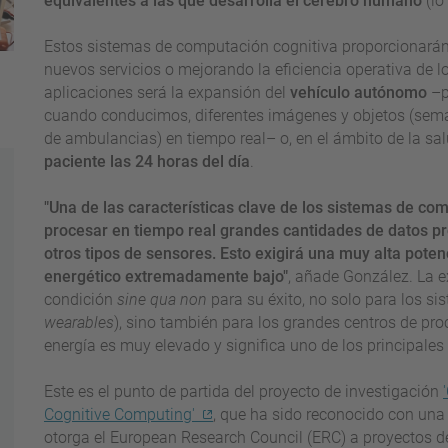
equivalentes a las que desarrolla el cerebro humano
(lo
Estos sistemas de computación cognitiva proporcionarán
nuevos servicios o mejorando la eficiencia operativa de l
aplicaciones será la expansión del
vehículo autónomo
–p
cuando conducimos, diferentes imágenes y objetos (semá
de ambulancias) en tiempo real– o, en el ámbito de la s
paciente
las 24 horas del día
.
"Una de las características clave de los sistemas de co
procesar en tiempo real grandes cantidades de datos pro
otros tipos de sensores. Esto exigirá una muy alta pote
energético extremadamente bajo"
, añade González. La e
condición
sine qua non
para su éxito, no solo para los si
wearables
), sino también para los grandes centros de p
energía es muy elevado y significa uno de los principale
Este es el punto de partida del proyecto de investigación
Cognitive Computing'
, que ha sido reconocido con una
otorga el European Research Council (ERC) a proyectos d