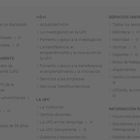
I+D+i
SERVICIOS UNIV
er un doctorado
Actualidad I+D+I
Todos los servi
La investigación en la UPC
Biblioteca
torado
Fomento y apoyo a la investigación
Movilidad
riales
La transferencia, el
Idiomas
emprendimiento y la innovación en
Deportes
ANENTE
la UPC
Bolsa de trabaj
ados de
Fomento y apoyo a la transferencia,
Alojamientos
nente (UPC
el emprendimiento y la innovación
Centro Universit
Servicios a las empresas
C de la
Servicios Científico-técnicos
ble
UPCArts, la com
 universitarias
LA UPC
La institución
INFORMACIÓN P
s
Centros docentes
Futuro estudia
La UPC en los ránquings
Estudiantes y p
ores de 55 años
La UPC transparente
internacional
Gobierno y representación
Medios de comu