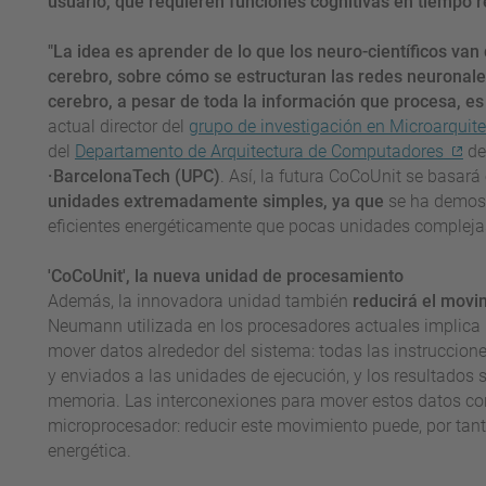
usuario, que requieren funciones cognitivas en tiempo re
"La idea es aprender de lo que los neuro-científicos va
cerebro, sobre cómo se estructuran las redes neuronale
cerebro, a pesar de toda la información que procesa, e
actual director del
grupo de investigación en Microarquit
del
Departamento de Arquitectura de Computadores
de
·BarcelonaTech (UPC)
. Así, la futura CoCoUnit se basar
unidades extremadamente simples, ya que
se ha demos
eficientes energéticamente que pocas unidades complejas
'CoCoUnit', la nueva unidad de procesamiento
Además, la innovadora unidad también
reducirá el movi
Neumann utilizada en los procesadores actuales implica
mover datos alrededor del sistema: todas las instruccion
y enviados a las unidades de ejecución, y los resultados s
memoria. Las interconexiones para mover estos datos co
microprocesador: reducir este movimiento puede, por tant
energética.