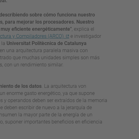
al."
n describiendo sobre cómo funciona nuestro
s, para mejorar los procesadores. Nuestro
s muy eficiente energéticamente"
, explica el
ectura y Compiladores (ARCO)
e investigador
 la
Universitat Politècnica de Catalunya
á en una arquitectura paralela masiva con
trado que muchas unidades simples son más
, con un rendimiento similar.
miento de los datos
. La arquitectura von
 un enorme gasto energético, ya que supone
es y operandos deben ser extraídos de la memoria
e deben escribir de nuevo a la jerarquía de
nsumen la mayor parte de la energía de un
o, suponer importantes beneficios en eficiencia