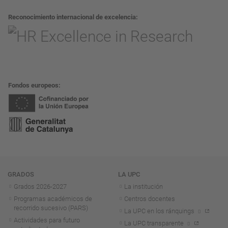
Reconocimiento internacional de excelencia
Fondos europeos
Navegación
GRADOS
LA UPC
Grados 2026-2027
La institución
Programas académicos de
Centros docentes
recorrido sucesivo (PARS)
La UPC en los ránquings
Actividades para futuro
La UPC transparente