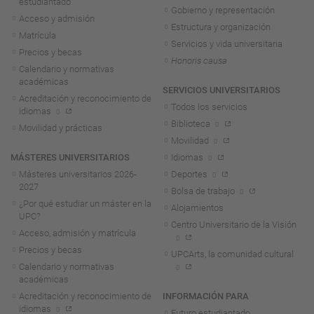
estudiantado
Gobierno y representación
Acceso y admisión
Estructura y organización
Matrícula
Servicios y vida universitaria
Precios y becas
Honoris causa
Calendario y normativas
académicas
SERVICIOS UNIVERSITARIOS
Acreditación y reconocimiento de
Todos los servicios
idiomas
Biblioteca
Movilidad y prácticas
Movilidad
MÁSTERES UNIVERSITARIOS
Idiomas
Másteres universitarios 2026-
Deportes
2027
Bolsa de trabajo
¿Por qué estudiar un máster en la
Alojamientos
UPC?
Centro Universitario de la Visión
Acceso, admisión y matrícula
Precios y becas
UPCArts, la comunidad cultural
Calendario y normativas
académicas
Acreditación y reconocimiento de
INFORMACIÓN PARA
idiomas
Futuro estudiantado