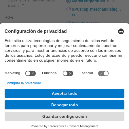
Diploma para mayores de 55
Marca corporativa
años
UPCshop, merchandising
I+D+i
Sala de prensa
Actualidad I+D+I
La investigación en la UPC
Fomento y apoyo a la
investigación
La transferencia, el
emprendimiento y la innovación
en la UPC
Fomento y apoyo a la
transferencia, el emprendimiento
y la innovación
Servicios a las empresas
Servicios Científico-técnicos
© UPC
Universitat Politècnica de Catalunya - BarcelonaTech
Contacto
Mapa del web
Accesibilidad
Aviso legal
Configuración de privacidad