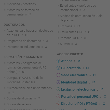
Movilidad y prácticas
Estudiantes y profesorado
Másteres de formación
internacional
permanente
Medios de comunicación. Sala
de prensa
DOCTORADOS
Empresa
Razones para hacer un doctorado
Estudiantes UPC
en la UPC
Personal UPC
Programas de doctorado
Alumni
Doctorados industriales
ACCESO DIRECTO
FORMACIÓN PERMANENTE
Atenea
Másteres y posgrados de
formación permanente (UPC
E-Secretaria
School)
Sede electrónica
Campus FPCAT-UPC de la
Movilidad Sostenible
Identidad digital
Microcredenciales universitarias
Licitación electrónica
Portal del personal UPC
Cursos de idiomas
Directorio PDI y PTGAS
Cursos de verano