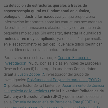
La detección de estructuras quirales a través de
espectroscopia quiral es fundamental en química,
biología e industria farmacéutica
, ya que proporciona
información importante sobre las estructuras secundarias
de proteínas, transiciones electrónicas y conformación de
pequeñas moléculas. Sin embargo,
detectar la quiralidad
molecular es muy complicado
, ya que la señal que resulta
en el espectrómetro es tan débil que hace difícil identificar
estas diferencias en la estructura molecular.
Para avanzar en este campo, el
Consejo Europeo de
Investigación
(ERC, por las siglas en inglés de European
Research Council) ha otorgado una
beca Consolidator
Grant
a
Justin Zoppe
, investigador del grupo de
investigación
Polyfunctional Polymeric materials (POLY2)
, profesor lector Serra Húnter del
Departamento de Ciencia
e Ingeniería de Materiales
de la
Universitat Politècnica de
Catalunya - BarcelonaTech (UPC)
y que imparte docencia
en la
Escuela de Ingeniería de Barcelona Este (EEBE)
y
en la
Escuela Técnica Superior de Ingeniería Industrial de