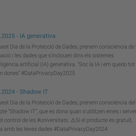
.2025 - IA generativa
est Dia de la Protecció de Dades, prenem consciència de 
ació i les dades que s'inclouen dins els sistemes
·ligència artificial (IA) generativa. "Soc la IA i em quedo tot 
m dones" #DataPrivacyDay2025
.2024 - Shadow IT
est Dia de la Protecció de Dades, prenem consciència del
te "Shadow IT", que es dona quan s'utilitzen eines i serve
el control de les #universitats. ⚠️Si el producte és gratuït,
s amb les teves dades #DataPrivacyDay2024