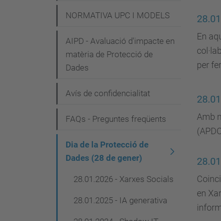
NORMATIVA UPC I MODELS
28.01
En aqu
AIPD - Avaluació d'impacte en
col·la
matèria de Protecció de
per fe
Dades
Avís de confidencialitat
28.01
Amb mo
FAQs - Preguntes freqüents
(APDC
Dia de la Protecció de
Dades (28 de gener)
28.01
Coinci
28.01.2026 - Xarxes Socials
en Xar
28.01.2025 - IA generativa
inform