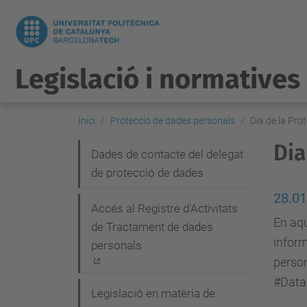
Legislació i normatives
Inici
Protecció de dades personals
Dia de la Pro
Dia
N
Dades de contacte del delegat
de protecció de dades
a
v
28.01
Accés al Registre d'Activitats
e
En aqu
de Tractament de dades
inform
g
personals
person
a
#Data
c
Legislació en matèria de