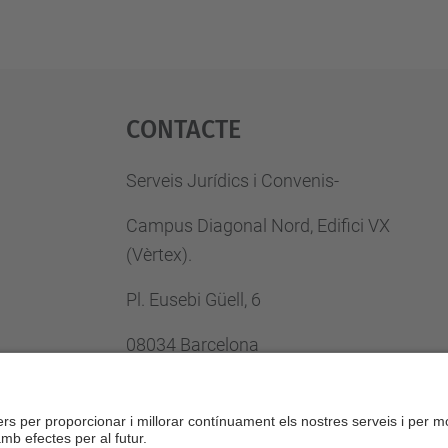
Contacte
Serveis Jurídics i Convenis-
Campus Diagonal Nord, Edifici VX
(Vèrtex).
Pl. Eusebi Güell, 6
08034 Barcelona
Tel.
:
93 401 61 33
Fax
:
93 401 25 85
E-mail
:
serveis.juridics@upc.edu