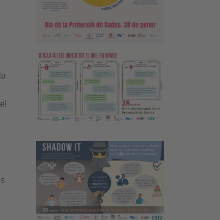
la
el
is