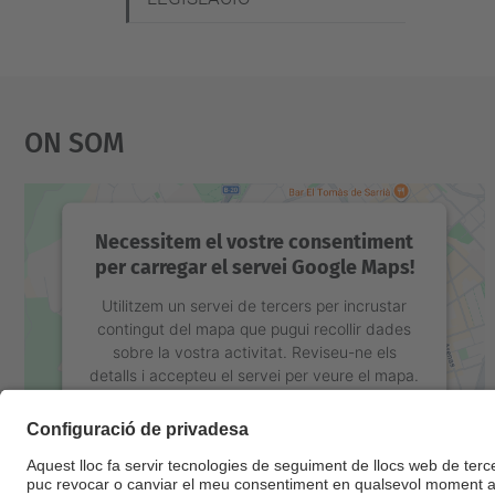
On Som
Necessitem el vostre consentiment
per carregar el servei Google Maps!
Utilitzem un servei de tercers per incrustar
contingut del mapa que pugui recollir dades
sobre la vostra activitat. Reviseu-ne els
detalls i accepteu el servei per veure el mapa.
Més Informació
Accepta