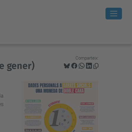
Comparteix:
de gener)
la
es