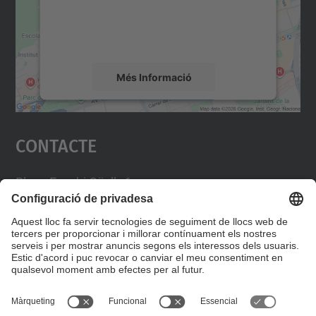
sobre la vostra activitat. Reviseu-ne els
detalls i accepteu el servei per veure el
mapa.
Més Informació
Accepta
Contacte
powered by
Usercentrics Consent
Management Platform
Plaça Eusebi Güell, 6
Edifici VX,
Campus Nord
08034 Barcelona
https://demana.upc.edu/gpaq/